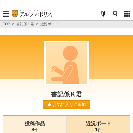
TOP
>
書記係Ｋ君
>
近況ボード
書記係Ｋ君
お気に入りに追加
投稿作品
近況ボード
8
1
件
件