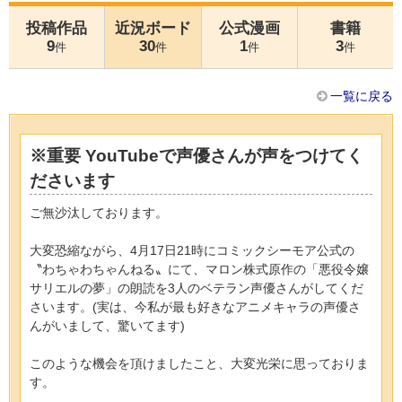
投稿作品
近況ボード
公式漫画
書籍
9
30
1
3
件
件
件
件
一覧に戻る
※重要 YouTubeで声優さんが声をつけてく
ださいます
ご無沙汰しております。
大変恐縮ながら、4月17日21時にコミックシーモア公式の
〝わちゃわちゃんねる〟にて、マロン株式原作の「悪役令嬢
サリエルの夢」の朗読を3人のベテラン声優さんがしてくだ
さいます。(実は、今私が最も好きなアニメキャラの声優さ
んがいまして、驚いてます)
このような機会を頂けましたこと、大変光栄に思っておりま
す。