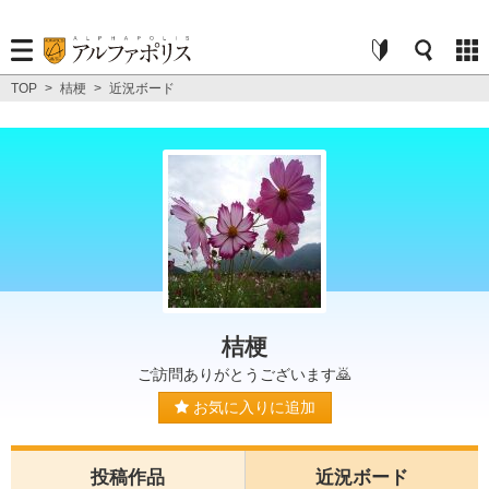
TOP
>
桔梗
>
近況ボード
桔梗
ご訪問ありがとうございます🙇
お気に入りに追加
投稿作品
近況ボード