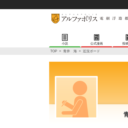
小説
公式漫画
投
TOP
>
青井 海
>
近況ボード