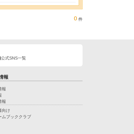
0
件
公式SNS一覧
情報
情報
報
情報
様向け
ームブッククラブ