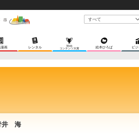
Web
稿漫画
レンタル
絵本ひろば
ビジ
コンテンツ大賞
青井 海