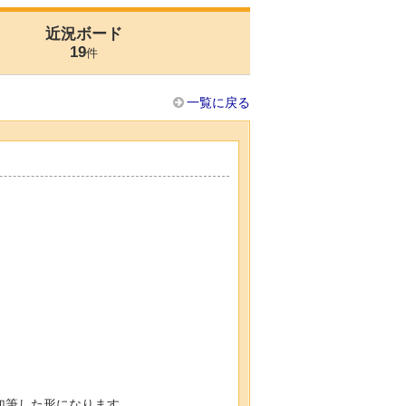
近況ボード
19
件
一覧に戻る
加筆した形になります。