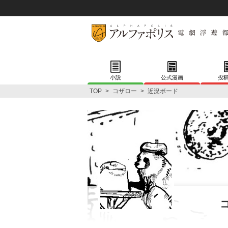
小説
公式漫画
投
TOP
>
コザロー
>
近況ボード