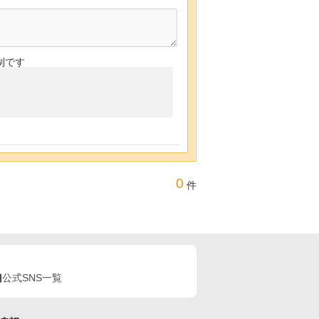
制です
0
件
公式SNS一覧