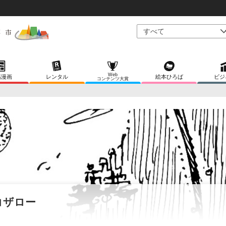
Web
稿漫画
レンタル
絵本ひろば
ビジ
コンテンツ大賞
コザロー