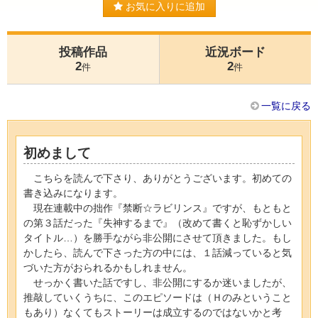
お気に入りに追加
投稿作品
近況ボード
2
2
件
件
一覧に戻る
初めまして
こちらを読んで下さり、ありがとうございます。初めての
書き込みになります。
現在連載中の拙作『禁断☆ラビリンス』ですが、もともと
の第３話だった『失神するまで』（改めて書くと恥ずかしい
タイトル…）を勝手ながら非公開にさせて頂きました。もし
かしたら、読んで下さった方の中には、１話減っていると気
づいた方がおられるかもしれません。
せっかく書いた話ですし、非公開にするか迷いましたが、
推敲していくうちに、このエピソードは（Ｈのみということ
もあり）なくてもストーリーは成立するのではないかと考