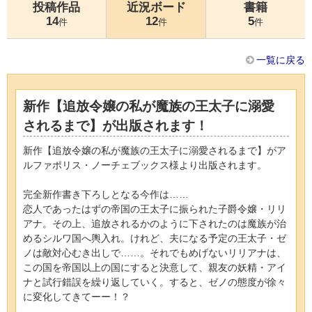
投稿作品
近況ボード
書籍
14
12
5
件
件
件
一覧に戻る
新作【追放令嬢の私が魔族の王太子に溺愛
されるまで】が出版されます！
新作【追放令嬢の私が魔族の王太子に溺愛されるまで】がア
ルファポリス・ノーチェブックス様より出版されます。
完全新作書き下ろしとなる今作は……
恋人であったはずの帝国の王太子に振られた子爵令嬢・リリ
アナ。その上、追放されるかのように下されたのは魔族が治
めるシルワ国へ輿入れ。けれど、夫になる予定の王太子・ゼ
ノは敵対心むき出しで……。それでもめげないリリアナは、
この国を帝国以上の国にすると決意して、親友の妖精・アイ
ナと試行錯誤を繰り返していく。すると、ゼノの態度が徐々
に変化してきてーー！？