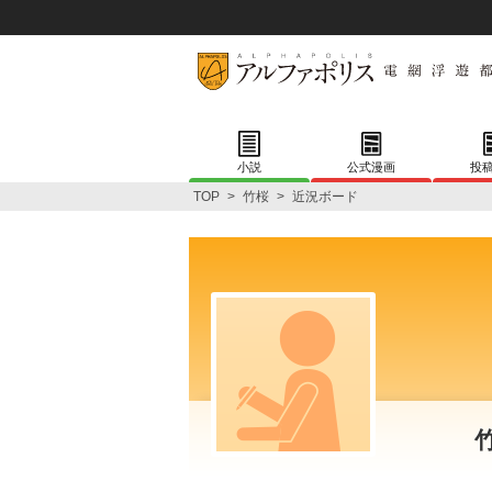
小説
公式漫画
投
TOP
>
竹桜
>
近況ボード