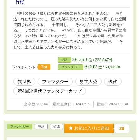
竹桜
神社のお参り帰りに異世界召喚に巻き込まれた主人公。 巻き
込まれただけなのに、狂った姿を見たい為に何も無い真っ白な空間
で閉じ込められる。 千年間も。 それなのに主人公は鍛錬をす
る。 1つのことだけを。 やがて、真っ白な空間から異世界に戻
るが、その時に至っていたのだ。 これは異世界で至った男が帰
還した現実世界でファンタジーに巻き込まれていく物語だ。 そ
して、主人公は至った力を存分に振るう。
38,353
小説
位 / 228,847件
6,002
7pt
24h.ポイント
位 / 53,335件
ファンタジー
異世界
ファンタジー
男主人公
現代
第4回次世代ファンタジーカップ
文字数 90,344
最終更新日 2024.05.31
登録日 2024.03.30
ファンタジー
完結
短編
お気に入りに追加
28