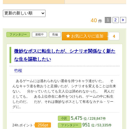
40
1
2
件
ファンタジー
連載中
長編
お気に入りに追加
4
微妙なボスに転生したが、シナリオ関係なく新た
な生を謳歌したい
竹桜
あるゲームには逃れられない運命を持つキャラ達がいた。 そ
んなキャラ達を救おうと足掻いたが、シナリオを変えることは出来
ない。 分かっていたしても主人公は諦めれなかった。 死んだ
としても。 ある上位存在に条件をつけられ、ゲームの中に転生
したのだ。 だが、それは微妙なボスとして有名なカナル・リー
グに。
5,475
小説
位 / 228,847件
951
256pt
24h.ポイント
位 / 53,335件
ファンタジー