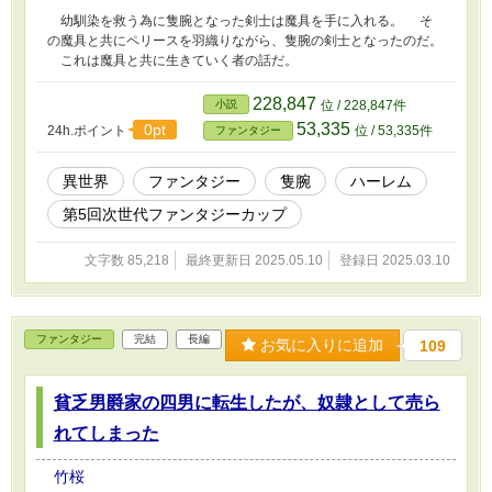
幼馴染を救う為に隻腕となった剣士は魔具を手に入れる。 そ
の魔具と共にペリースを羽織りながら、隻腕の剣士となったのだ。
これは魔具と共に生きていく者の話だ。
228,847
小説
位 / 228,847件
53,335
0pt
24h.ポイント
位 / 53,335件
ファンタジー
異世界
ファンタジー
隻腕
ハーレム
第5回次世代ファンタジーカップ
文字数 85,218
最終更新日 2025.05.10
登録日 2025.03.10
ファンタジー
完結
長編
お気に入りに追加
109
貧乏男爵家の四男に転生したが、奴隷として売ら
れてしまった
竹桜