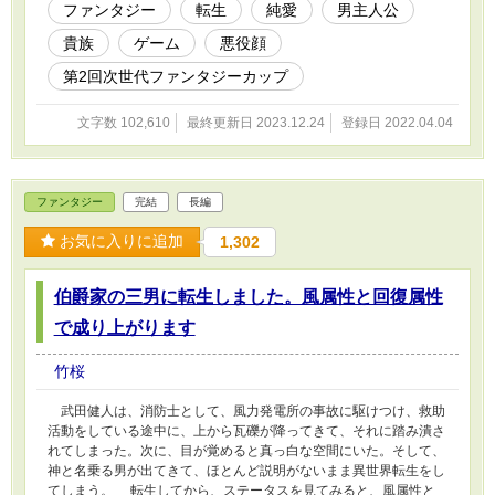
役顔のモブに転生してしまった。 主人公は大好きなゲームの中
ファンタジー
転生
純愛
男主人公
に転生したことを心の底から喜んだ。 そして、折角転生したか
貴族
ゲーム
悪役顔
ら、この世界を好きに生きようと考えた。
第2回次世代ファンタジーカップ
文字数 102,610
最終更新日 2023.12.24
登録日 2022.04.04
ファンタジー
完結
長編
お気に入りに追加
1,302
伯爵家の三男に転生しました。風属性と回復属性
で成り上がります
竹桜
武田健人は、消防士として、風力発電所の事故に駆けつけ、救助
活動をしている途中に、上から瓦礫が降ってきて、それに踏み潰さ
れてしまった。次に、目が覚めると真っ白な空間にいた。そして、
神と名乗る男が出てきて、ほとんど説明がないまま異世界転生をし
てしまう。 転生してから、ステータスを見てみると、風属性と