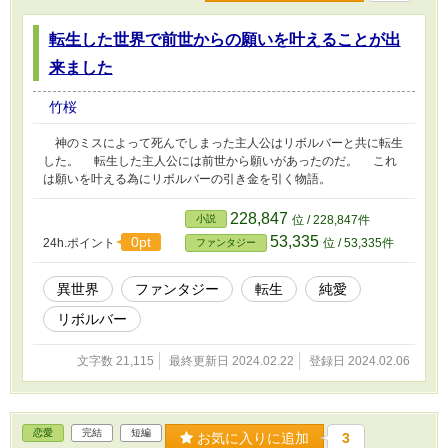
転生した世界で前世からの願いを叶えることが出
来ました
竹桜
神のミスによって死んでしまった主人公はリボルバーと共に転生
した。 転生した主人公には前世から願いがあったのだ。 これ
は願いを叶える為にリボルバーの引き金を引く物語。
228,847
小説
位 / 228,847件
53,335
0pt
24h.ポイント
位 / 53,335件
ファンタジー
異世界
ファンタジー
転生
純愛
リボルバー
文字数 21,115
最終更新日 2024.02.22
登録日 2024.02.06
恋愛
完結
短編
お気に入りに追加
3