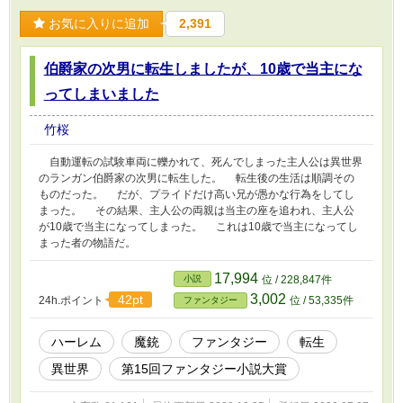
お気に入りに追加
2,391
伯爵家の次男に転生しましたが、10歳で当主にな
ってしまいました
竹桜
自動運転の試験車両に轢かれて、死んでしまった主人公は異世界
のランガン伯爵家の次男に転生した。 転生後の生活は順調その
ものだった。 だが、プライドだけ高い兄が愚かな行為をしてし
まった。 その結果、主人公の両親は当主の座を追われ、主人公
が10歳で当主になってしまった。 これは10歳で当主になってし
まった者の物語だ。
17,994
小説
位 / 228,847件
3,002
42pt
24h.ポイント
位 / 53,335件
ファンタジー
ハーレム
魔銃
ファンタジー
転生
異世界
第15回ファンタジー小説大賞