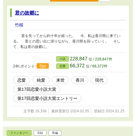
君の故郷に
竹桜
君を失ってから約十年が経った。 今、私は香川県に来てい
る。 君との思い出に浸りながら、香川県を回っていく。 そし
て、私は君の故郷に。
228,847
小説
位 / 228,847件
66,372
0pt
24h.ポイント
位 / 66,372件
恋愛
恋愛
純愛
来世
香川
現代
第17回恋愛小説大賞
第17回恋愛小説大賞エントリー
文字数 16,336
最終更新日 2024.02.05
登録日 2024.01.25
ファンタジー
完結
長編