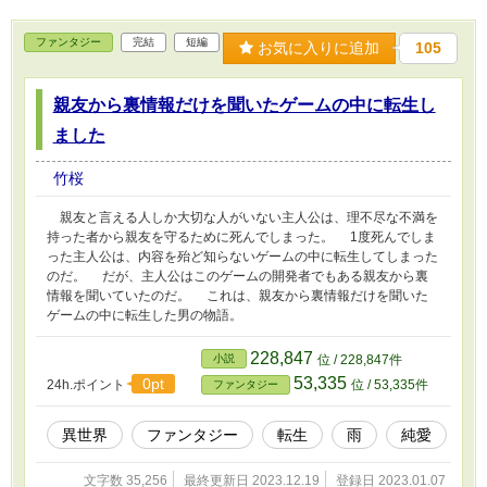
ファンタジー
完結
短編
お気に入りに追加
105
親友から裏情報だけを聞いたゲームの中に転生し
ました
竹桜
親友と言える人しか大切な人がいない主人公は、理不尽な不満を
持った者から親友を守るために死んでしまった。 1度死んでしま
った主人公は、内容を殆ど知らないゲームの中に転生してしまった
のだ。 だが、主人公はこのゲームの開発者でもある親友から裏
情報を聞いていたのだ。 これは、親友から裏情報だけを聞いた
ゲームの中に転生した男の物語。
228,847
小説
位 / 228,847件
53,335
0pt
24h.ポイント
位 / 53,335件
ファンタジー
異世界
ファンタジー
転生
雨
純愛
文字数 35,256
最終更新日 2023.12.19
登録日 2023.01.07