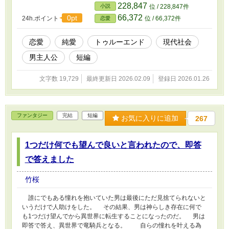
228,847
小説
位 / 228,847件
66,372
0pt
24h.ポイント
位 / 66,372件
恋愛
恋愛
純愛
トゥルーエンド
現代社会
男主人公
短編
文字数 19,729
最終更新日 2026.02.09
登録日 2026.01.26
ファンタジー
完結
短編
お気に入りに追加
267
1つだけ何でも望んで良いと言われたので、即答
で答えました
竹桜
誰にでもある憧れを抱いていた男は最後にただ見捨てられないと
いうだけで人助けをした。 その結果、男は神らしき存在に何で
も1つだけ望んでから異世界に転生することになったのだ。 男は
即答で答え、異世界で竜騎兵となる。 自らの憧れを叶える為