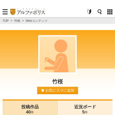
TOP
>
竹桜
>
Webコンテンツ
竹桜
お気に入りに追加
投稿作品
近況ボード
40
5
件
件