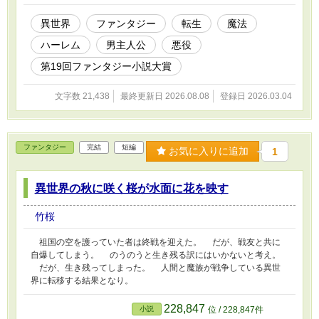
異世界
ファンタジー
転生
魔法
ハーレム
男主人公
悪役
第19回ファンタジー小説大賞
文字数 21,438
最終更新日 2026.08.08
登録日 2026.03.04
ファンタジー
完結
短編
お気に入りに追加
1
異世界の秋に咲く桜が水面に花を映す
竹桜
祖国の空を護っていた者は終戦を迎えた。 だが、戦友と共に
自爆してしまう。 のうのうと生き残る訳にはいかないと考え。
だが、生き残ってしまった。 人間と魔族が戦争している異世
界に転移する結果となり。
228,847
小説
位 / 228,847件