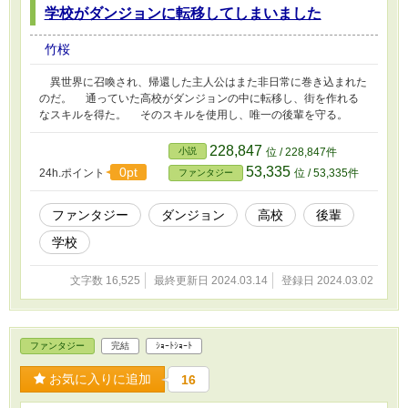
学校がダンジョンに転移してしまいました
竹桜
異世界に召喚され、帰還した主人公はまた非日常に巻き込まれた
のだ。 通っていた高校がダンジョンの中に転移し、街を作れる
なスキルを得た。 そのスキルを使用し、唯一の後輩を守る。
228,847
小説
位 / 228,847件
53,335
0pt
24h.ポイント
位 / 53,335件
ファンタジー
ファンタジー
ダンジョン
高校
後輩
学校
文字数 16,525
最終更新日 2024.03.14
登録日 2024.03.02
ファンタジー
完結
ｼｮｰﾄｼｮｰﾄ
お気に入りに追加
16