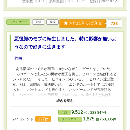
文字数 81,161
最終更新日 2023.12.25
登録日 2022.07.27
ファンタジー
完結
長編
お気に入りに追加
726
悪役顔のモブに転生しました。特に影響が無いよ
うなので好きに生きます
竹桜
ある部屋の中で男が画面に向かいながら、ゲームをしていた。
そのゲームは主人公の勇者が魔王を倒し、ヒロインと結ばれると
いうものだ。 そして、ヒロインは4人いる。 ヒロイン達は聖
女、剣士、武闘家、魔法使いだ。 エンドのルートしては六種類
ある。 バットエンドを抜かすと、ハッピーエンドが五種類あ
り、ハッピーエンドの四種類、ヒロインの中の誰か1人と結ばれ
る。 残りのハッピーエンドはハーレムエンドである。 大好き
なゲームの十回目のエンディングを迎えた主人公はお腹が空いたの
で、ご飯を食べようと思い、台所に行こうとして、足を滑らせ、頭
9,512
小説
位 / 228,847件
を強く打ってしまった。 そして、主人公は不幸にも死んでしま
1,875
127pt
24h.ポイント
位 / 53,335件
ファンタジー
った。 次に、主人公が目覚めると大好きなゲームの中に転生
していた。 だが、主人公はゲームの中で名前しか出てこない悪