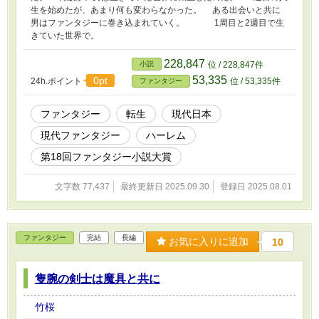
生を始めたが、あまり何も変わらなかった。 ある出会いと共に
男はファンタジーに巻き込まれていく。 1周目と2週目で生
きていた世界で。
228,847
小説
位 / 228,847件
53,335
0pt
24h.ポイント
位 / 53,335件
ファンタジー
ファンタジー
転生
現代日本
現代ファンタジー
ハーレム
第18回ファンタジー小説大賞
文字数 77,437
最終更新日 2025.09.30
登録日 2025.08.01
ファンタジー
完結
長編
お気に入りに追加
10
隻腕の剣士は魔具と共に
竹桜