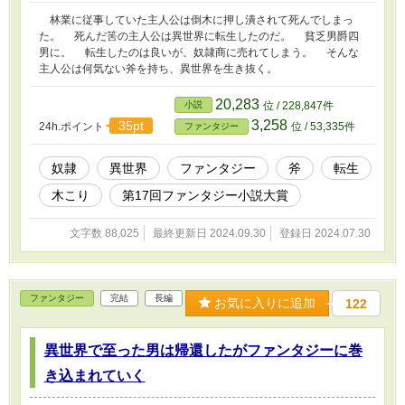
林業に従事していた主人公は倒木に押し潰されて死んでしまっ
た。 死んだ筈の主人公は異世界に転生したのだ。 貧乏男爵四
男に。 転生したのは良いが、奴隷商に売れてしまう。 そんな
主人公は何気ない斧を持ち、異世界を生き抜く。
20,283
小説
位 / 228,847件
3,258
35pt
24h.ポイント
位 / 53,335件
ファンタジー
奴隷
異世界
ファンタジー
斧
転生
木こり
第17回ファンタジー小説大賞
文字数 88,025
最終更新日 2024.09.30
登録日 2024.07.30
ファンタジー
完結
長編
お気に入りに追加
122
異世界で至った男は帰還したがファンタジーに巻
き込まれていく