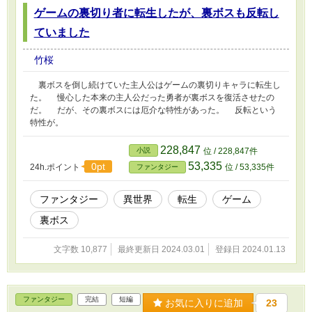
ゲームの裏切り者に転生したが、裏ボスも反転し
ていました
竹桜
裏ボスを倒し続けていた主人公はゲームの裏切りキャラに転生し
た。 慢心した本来の主人公だった勇者が裏ボスを復活させたの
だ。 だが、その裏ボスには厄介な特性があった。 反転という
特性が。
228,847
小説
位 / 228,847件
53,335
0pt
24h.ポイント
位 / 53,335件
ファンタジー
ファンタジー
異世界
転生
ゲーム
裏ボス
文字数 10,877
最終更新日 2024.03.01
登録日 2024.01.13
ファンタジー
完結
短編
お気に入りに追加
23