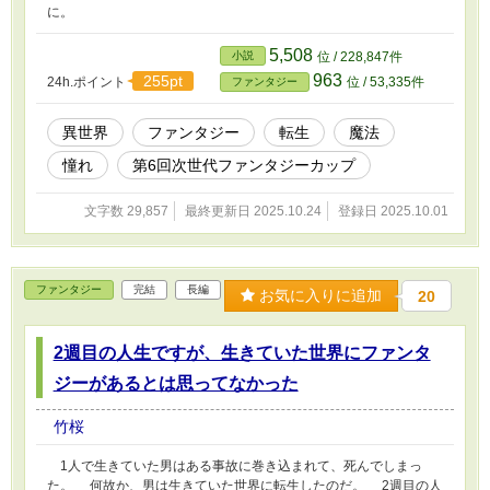
に。
5,508
小説
位 / 228,847件
963
255pt
24h.ポイント
位 / 53,335件
ファンタジー
異世界
ファンタジー
転生
魔法
憧れ
第6回次世代ファンタジーカップ
文字数 29,857
最終更新日 2025.10.24
登録日 2025.10.01
ファンタジー
完結
長編
お気に入りに追加
20
2週目の人生ですが、生きていた世界にファンタ
ジーがあるとは思ってなかった
竹桜
1人で生きていた男はある事故に巻き込まれて、死んでしまっ
た。 何故か、男は生きていた世界に転生したのだ。 2週目の人