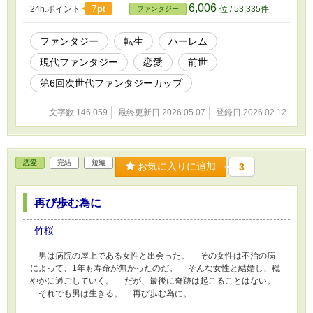
6,006
7pt
24h.ポイント
位 / 53,335件
ファンタジー
ファンタジー
転生
ハーレム
現代ファンタジー
恋愛
前世
第6回次世代ファンタジーカップ
文字数 146,059
最終更新日 2026.05.07
登録日 2026.02.12
恋愛
完結
短編
お気に入りに追加
3
再び歩む為に
竹桜
男は病院の屋上である女性と出会った。 その女性は不治の病
によって、1年も寿命が無かったのだ。 そんな女性と結婚し、穏
やかに過ごしていく。 だが、最後に奇跡は起こることはない。
それでも男は生きる。 再び歩む為に。