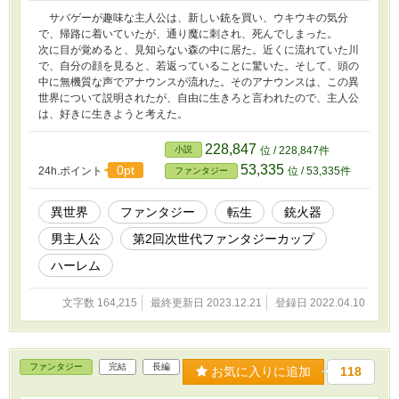
サバゲーが趣味な主人公は、新しい銃を買い、ウキウキの気分
で、帰路に着いていたが、通り魔に刺され、死んでしまった。
次に目が覚めると、見知らない森の中に居た。近くに流れていた川
で、自分の顔を見ると、若返っていることに驚いた。そして、頭の
中に無機質な声でアナウンスが流れた。そのアナウンスは、この異
世界について説明されたが、自由に生きろと言われたので、主人公
は、好きに生きようと考えた。
228,847
小説
位 / 228,847件
53,335
0pt
24h.ポイント
位 / 53,335件
ファンタジー
異世界
ファンタジー
転生
銃火器
男主人公
第2回次世代ファンタジーカップ
ハーレム
文字数 164,215
最終更新日 2023.12.21
登録日 2022.04.10
ファンタジー
完結
長編
お気に入りに追加
118