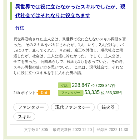
異世界では役に立たなかったスキルでしたが、現
代社会ではそれなりに役立ちます
竹桜
異世界召喚された主人公は、異世界で役に立たないスキル両替を貰
った。 そのスキルをバカにされたが、1人、いや、2人だけは、バ
カにせず、庇ってくれた。 その後、魔王を討伐し、現代社会に帰
還したが、社会は、主人公達に冷たかった。 そして、主人公は、
全てを失った。 公園暮らしで、残金も1万をきっていた。 その時、
スキル両替の使い方を思いついた。 これは、現代社会で、それな
りに役に立つスキルを手に入れた男の話。
228,847
小説
位 / 228,847件
53,335
0pt
24h.ポイント
位 / 53,335件
ファンタジー
ファンタジー
現代ファンタジー
銃火器
スキル
文字数 54,305
最終更新日 2023.12.20
登録日 2022.11.30