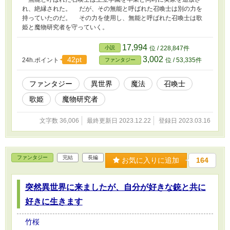
れ、絶縁された。 だが、その無能と呼ばれた召喚士は別の力を
持っていたのだ。 その力を使用し、無能と呼ばれた召喚士は歌
姫と魔物研究者を守っていく。
17,994
小説
位 / 228,847件
3,002
42pt
24h.ポイント
位 / 53,335件
ファンタジー
ファンタジー
異世界
魔法
召喚士
歌姫
魔物研究者
文字数 36,006
最終更新日 2023.12.22
登録日 2023.03.16
ファンタジー
完結
長編
お気に入りに追加
164
突然異世界に来ましたが、自分が好きな銃と共に
好きに生きます
竹桜