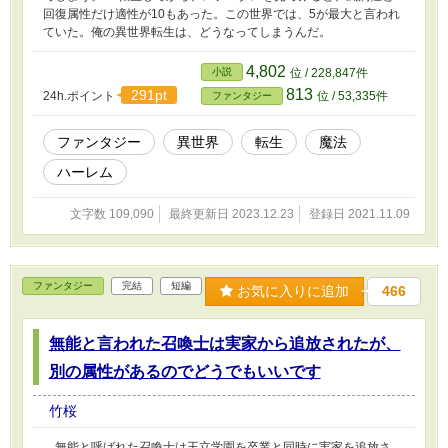
回復属性だけ適性が10もあった。この世界では、5が最大と言われ
ていた。俺の異世界転生は、どうなってしまうんだ。
4,802
小説
位 / 228,847件
813
291pt
24h.ポイント
位 / 53,335件
ファンタジー
ファンタジー
異世界
転生
魔法
ハーレム
文字数 109,090
最終更新日 2023.12.23
登録日 2021.11.09
ファンタジー
完結
短編
お気に入りに追加
466
無能と言われた召喚士は実家から追放されたが、
別の属性があるのでどうでもいいです
竹桜
無能と呼ばれた召喚士は王立学園を卒業と同時に実家を追放さ