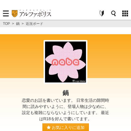
TOP
>
鍋
>
近況ボード
鍋
恋愛のお話を書いています。 日常生活の隙間時
間に読みやすいように、登場人物は少なめに、
設定も複雑にならないようにしています。 最近
はR18を好んで書いてます。
お気に入りに追加