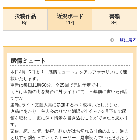
投稿作品
近況ボード
書籍
8
11
3
件
件
件
一覧に戻る
感情ミュート
本日4月15日より「感情ミュート」をアルファポリスにて連
載いたします。
更新は毎日11時50分、全25回で完結予定です。
元々は函館の街を舞台に外サイトにて、三年前に書いた作品
ですが
第6回ライト文芸大賞に参加するべく改稿いたしました。
改稿にあたり、主人公のリツと朝陽が出会った3月下旬の函
館を取材し、更に深く情景を書き込むことができたと思いま
す。
家族、恋、友情、秘密、想いがはち切れる寸前のまま、過去
と現在が繋がっていくストーリー、是非読んでいただけたら