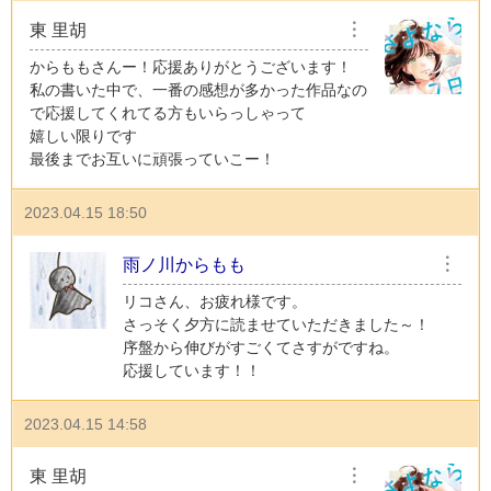
東 里胡
︙
からももさんー！応援ありがとうございます！
私の書いた中で、一番の感想が多かった作品なの
で応援してくれてる方もいらっしゃって
嬉しい限りです
最後までお互いに頑張っていこー！
2023.04.15 18:50
雨ノ川からもも
︙
リコさん、お疲れ様です。
さっそく夕方に読ませていただきました～！
序盤から伸びがすごくてさすがですね。
応援しています！！
2023.04.15 14:58
東 里胡
︙