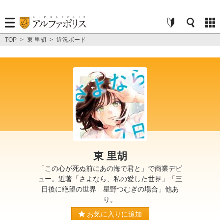
TOP
>
東 里胡
>
近況ボード
東 里胡
「この心が死ぬ前にあの海で君と」で商業デビ
ュー。近著「さよなら、私の愛した世界」「三
日後に絶望の世界 星野つむぎの場合」他あ
り。
お気に入りに追加