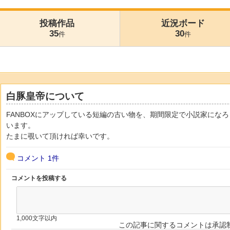
投稿作品
近況ボード
35
30
件
件
白豚皇帝について
FANBOXにアップしている短編の古い物を、期間限定で小説家にな
います。
たまに覗いて頂ければ幸いです。
コメント
1件
コメントを投稿する
1,000文字以内
この記事に関するコメントは承認