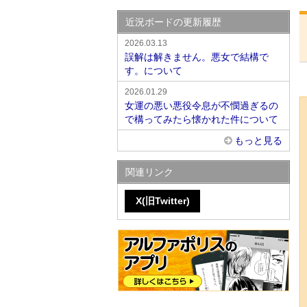
近況ボードの更新履歴
2026.03.13
誤解は解きません。悪女で結構で
す。について
2026.01.29
女運の悪い悪役令息が不憫過ぎるの
で構ってみたら懐かれた件について
もっと見る
関連リンク
X(旧Twitter)