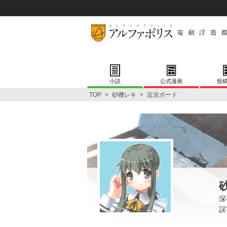
小説
公式漫画
投
TOP
>
砂礫レキ
>
近況ボード
深
誤