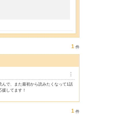
1
件
︙
読んで、また最初から読みたくなって1話
応援してます！
1
件