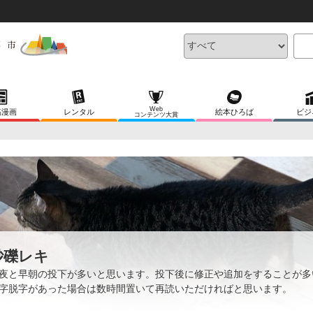
Web
稿漫画
レンタル
絵本ひろば
ビジ
コンテンツ大賞
砂礫レキ
夜と早朝の投下が多いと思います。投下後に修正や追加をすることが多
字脱字があった場合は数時間置いて再読いただければと思います。