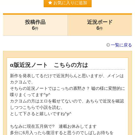
お気に入りに追加
投稿作品
近況ボード
6
6
件
件
一覧に戻る
α版近況ノート こちらの方は
新作を発表してるだけで近況判らんと思いますが、メインは
カクヨムで、
そちらの近況ノートではこっちの寡黙さ？ 嘘の様に変態的に
喋りまくってます^p^
カクヨムの方はエロを載せてないので、あちらで近況を確認
しつつこちらで小説を読む、
として下さると嬉しいですね^p^
ちなみに現在五月病で? 連載お休みしてます
多分に6月入ったら復活すると思うのでしばしお待ちを