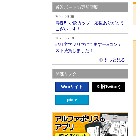
近況ボードの更新履歴
2025.09.06
青春BL小説カップ、応援ありがとう
ございます！
2023.05.19
5/21文学フリマにでますー&コンテ
スト受賞しました！
もっと見る
関連リンク
Webサイト
X(旧Twitter)
pixiv