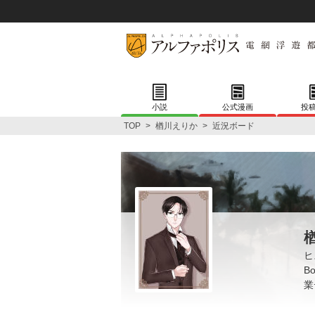
小説
公式漫画
投
TOP
>
楢川えりか
>
近況ボード
ヒ
B
業