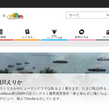
Web
稿漫画
レンタル
絵本ひろば
ビジ
コンテンツ大賞
楢川えりか
ストリカルやヒューマンドラマなBLをよく書きます。たまにBL以外も
ookBase第1回BR小説コンテスト優秀賞受賞作「春と知らずに俺たちは
デビュー。個人でkindleも出しています。