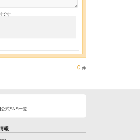
制です
0
件
公式SNS一覧
情報