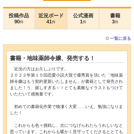
投稿作品
近況ボード
公式漫画
書籍
90
41
1
3
件
件
件
件
一覧に戻る
書籍・地味薬師令嬢、発売する！
近況の方はお久しぶりです。
２０２２年第１５回恋愛小説大賞で優秀賞を頂いた「地味薬
師令嬢はもう契約更新いたしません」が書籍として発売され
ました！う、嬉しすぎる～！とても素敵なイラストもつけて
いただいて感無量です。
初めての書籍化作業で物凄く大変……いえ、勉強になりま
した！
これからも色々挑戦し、次につなげられたらうれしいなと
思っています。これからも暖かく見守ってくださるととても