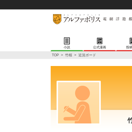
小説
公式漫画
投
TOP
>
竹桜
>
近況ボード