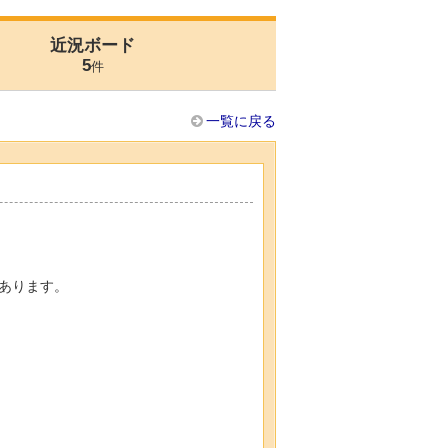
近況ボード
5
件
一覧に戻る
あります。