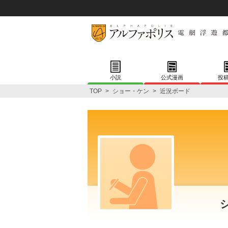
小説
公式漫画
投
TOP
>
ショー・ケン
>
近況ボード