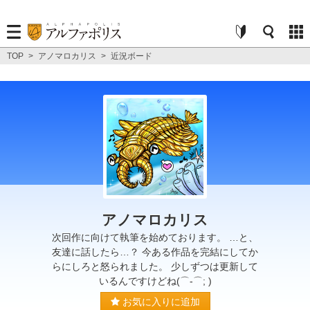
TOP
>
アノマロカリス
>
近況ボード
アノマロカリス
次回作に向けて執筆を始めております。 …と、
友達に話したら…？ 今ある作品を完結にしてか
らにしろと怒られました。 少しずつは更新して
いるんですけどね(⌒-⌒; )
お気に入りに追加