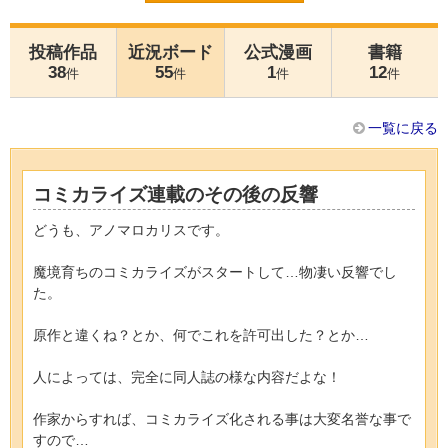
投稿作品
近況ボード
公式漫画
書籍
38
55
1
12
件
件
件
件
一覧に戻る
コミカライズ連載のその後の反響
どうも、アノマロカリスです。
魔境育ちのコミカライズがスタートして…物凄い反響でし
た。
原作と違くね？とか、何でこれを許可出した？とか…
人によっては、完全に同人誌の様な内容だよな！
作家からすれば、コミカライズ化される事は大変名誉な事で
すので…