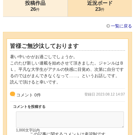
投稿作品
近況ボード
26
23
件
件
一覧に戻る
皆様ご無沙汰しております
暑い中いかがお過ごしでしょうか。
このたび新しい連載を始めさせて頂きました。ジャンルはＢ
Ｌ。平凡な大学生がアナルの快感に目覚め、次第に自分です
るのではがまんできなくなって……。というお話しです。
読んで頂けると幸いです。
登録日 2023.08.12 14:07
コメント
0
件
コメントを投稿する
1,000文字以内
この記事に関するコメントは承認制です