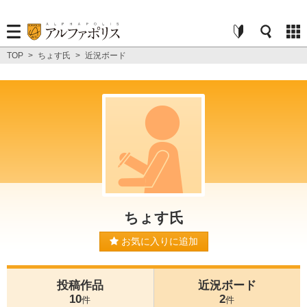
TOP
>
ちょす氏
>
近況ボード
ちょす氏
お気に入りに追加
投稿作品
近況ボード
10
2
件
件