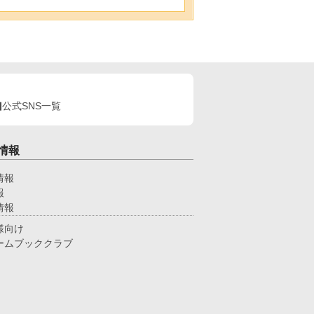
公式SNS一覧
情報
情報
報
情報
様向け
ームブッククラブ