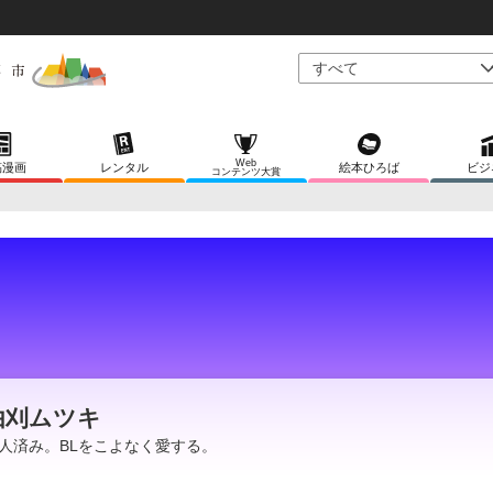
Web
稿漫画
レンタル
絵本ひろば
ビジ
コンテンツ大賞
由刈ムツキ
人済み。BLをこよなく愛する。