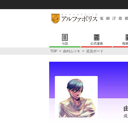
小説
公式漫画
投
TOP
>
由刈ムツキ
>
近況ボード
成