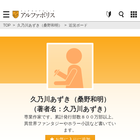
TOP
>
久乃川あずき（桑野和明）
>
近況ボード
久乃川あずき（桑野和明）
（著者名：久乃川あずき）
専業作家です。累計発行部数８００万部以上。
異世界ファンタジーやホラー小説など書いてい
ます。
お気に入りに追加