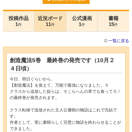
投稿作品
近況ボード
公式漫画
書籍
1
11
1
15
件
件
件
件
一覧に戻る
創造魔法5巻 最終巻の発売です（10月２
４日頃）
今日、明日ぐらいから、
【創造魔法】を覚えて、万能で最強になりました。５
クラスから追放した奴らは、そこらへんの草でも食ってろ！
の最終巻が発売されます。
クラス転移で追放された主人公優樹の物語はこれで完結で
す。
作者として、実に素晴らしく完璧に物語を終わらせることが
できました。