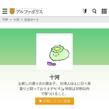
TOP
>
十河
>
近況ボード
十河
お察しの通り古の腐女子。 社壊人ゆえに日々肩
凝りと闘っております٩( ᐛ )و 特技は30秒以内
で寝つけること。
お気に入りに追加