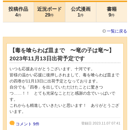
投稿作品
近況ボード
公式漫画
書籍
4
29
1
9
件
件
件
件
一覧に戻る
【毒を喰らわば皿まで 〜竜の子は竜〜】
2023年11月13日出荷予定です
いつも応援ありがとうございます、十河です。
皆様の温かい応援に後押しされまして、毒を喰らわば皿まで
の四巻が11月13日に出荷予定となっております。
自分でも「四巻」を出していただけたことに驚きつ
つ……！！ とても光栄なことだと感謝の念でいっぱいで
す。
これからも精進していきたいと思います！ ありがとうござ
います。
登録日 2023.11.07 07:41
コメント
9件