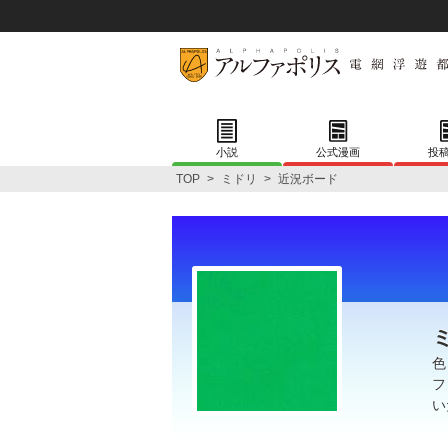
小説
公式漫画
投
TOP
>
ミドリ
>
近況ボード
色
フ
い