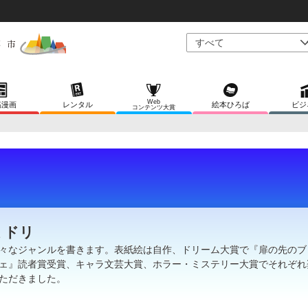
Web
稿漫画
レンタル
絵本ひろば
ビジ
コンテンツ大賞
ミドリ
々なジャンルを書きます。表紙絵は自作、ドリーム大賞で『扉の先のブ
ェ』読者賞受賞、キャラ文芸大賞、ホラー・ミステリー大賞でそれぞれ
ただきました。