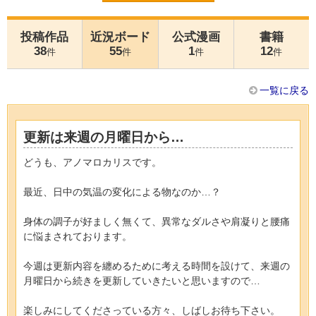
投稿作品
近況ボード
公式漫画
書籍
38
55
1
12
件
件
件
件
一覧に戻る
更新は来週の月曜日から…
どうも、アノマロカリスです。
最近、日中の気温の変化による物なのか…？
身体の調子が好ましく無くて、異常なダルさや肩凝りと腰痛
に悩まされております。
今週は更新内容を纏めるために考える時間を設けて、来週の
月曜日から続きを更新していきたいと思いますので…
楽しみにしてくださっている方々、しばしお待ち下さい。