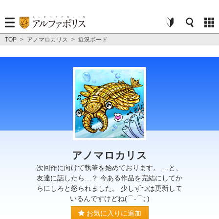
TOP
>
アノマロカリス
>
近況ボード
アノマロカリス
次回作に向けて執筆を始めております。 …と、
友達に話したら…？ 今ある作品を完結にしてか
らにしろと怒られました。 少しずつは更新して
いるんですけどね(⌒-⌒; )
お気に入りに追加