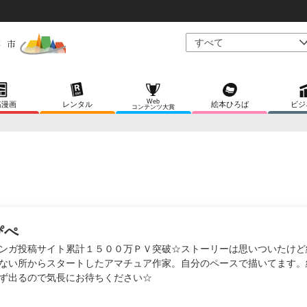
Web
稿漫画
レンタル
絵本ひろば
ビジ
コンテンツ大賞
ぴぺ
ンガ投稿サイト累計１５００万ＰＶ突破☆ストーリーは思いついたけど
ない所からスタートしたアマチュア作家。自分のペースで描いてます。
ず出るので気長にお待ちください☆