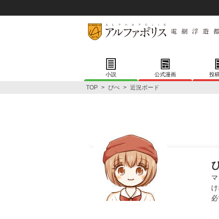
小説
公式漫画
投
TOP
>
ぴぺ
>
近況ボード
マ
け
必