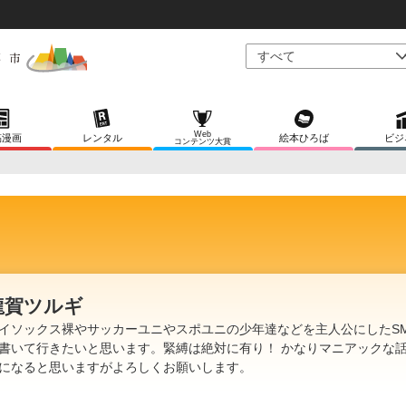
Web
稿漫画
レンタル
絵本ひろば
ビジ
コンテンツ大賞
龍賀ツルギ
イソックス裸やサッカーユニやスポユニの少年達などを主人公にしたS
書いて行きたいと思います。緊縛は絶対に有り！ かなりマニアックな
になると思いますがよろしくお願いします。