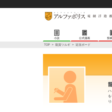
小説
公式漫画
投
TOP
>
龍賀ツルギ
>
近況ボード
ハ
を
り