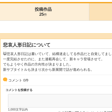
投稿作品
25
件
悲哀人形日記について
😺悲哀人形日記は書いていて、結構迷走してる作品だと自覚してまし
一度完結させたのに、また連載再会して、新キャラ登場させて。
でもようやく作品の方向性が決まりました。
新サブタイトルも決まり次から新展開で話が進められる。
コメント
0
件
コメントを投稿する
1,000文字以内