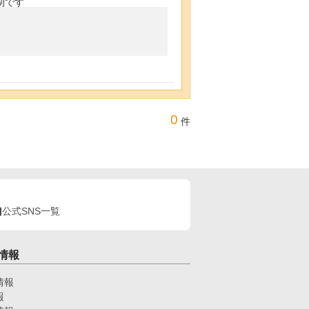
制です
0
件
公式SNS一覧
情報
情報
報