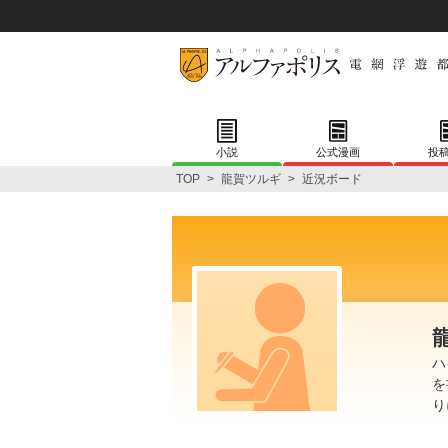
小説
公式漫画
投
TOP
>
龍賀ツルギ
>
近況ボード
ハ
を
り