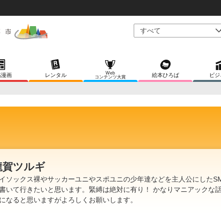
Web
稿漫画
レンタル
絵本ひろば
ビジ
コンテンツ大賞
龍賀ツルギ
イソックス裸やサッカーユニやスポユニの少年達などを主人公にしたS
書いて行きたいと思います。緊縛は絶対に有り！ かなりマニアックな
になると思いますがよろしくお願いします。