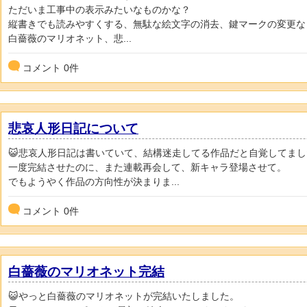
ただいま工事中の表示みたいなものかな？
縦書きでも読みやすくする、無駄な絵文字の消去、鍵マークの変更な
白薔薇のマリオネット、悲...
コメント
0
件
悲哀人形日記について
😺悲哀人形日記は書いていて、結構迷走してる作品だと自覚してまし
一度完結させたのに、また連載再会して、新キャラ登場させて。
でもようやく作品の方向性が決まりま...
コメント
0
件
白薔薇のマリオネット完結
😺やっと白薔薇のマリオネットが完結いたしました。