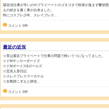
😺近頃仕事が辛いのやプライベートのゴタゴタで執筆が進まず鬱状
もの続きを書く事が出来ました。
特にコスプレ少年、スレイブレス...
コメント
0
件
最近の近況
☆実は最近プライベートで仕事の問題で軽いうつになってました。
☆ドMサッカーボーイズ
☆ドMボーイズ&ガールズ
☆悲哀人形日記
☆スレイブレスラーカケル
☆女教師こずえと静也...
コメント
0
件