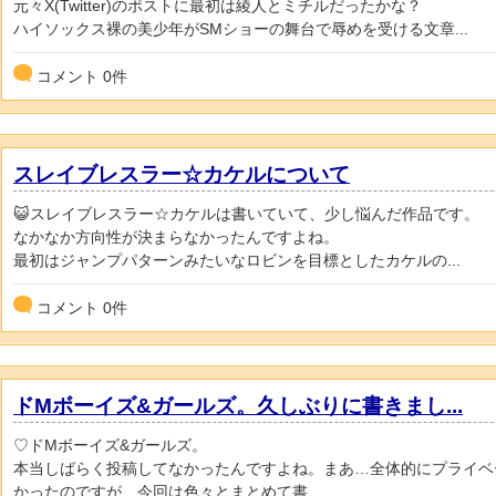
元々X(Twitter)のポストに最初は綾人とミチルだったかな？
ハイソックス裸の美少年がSMショーの舞台で辱めを受ける文章...
コメント
0
件
スレイブレスラー☆カケルについて
😺スレイブレスラー☆カケルは書いていて、少し悩んだ作品です。
なかなか方向性が決まらなかったんですよね。
最初はジャンプパターンみたいなロビンを目標としたカケルの...
コメント
0
件
ドMボーイズ&ガールズ。久しぶりに書きまし...
♡ドMボーイズ&ガールズ。
本当しばらく投稿してなかったんですよね。まあ…全体的にプライベ
かったのですが、今回は色々とまとめて書...