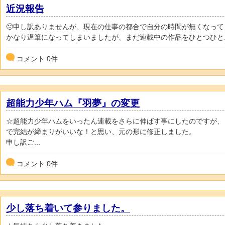
近況報告
🤢申し訳ありませんが、現在の仕事の都合で自分の時間が無くなっ
かなり遅筆になってしまいましたが、まだ連載中の作品をひとつひと..
コメント
0
件
超能力少年ハム『羽夢』の変更
☆超能力少年ハムをいったん連載をさらに伸ばす事にしたのですが、
で完結が締まりがいいな！と思い、元の形に修正しました。
申し訳ご...
コメント
0
件
少し落ち着いて参りました。