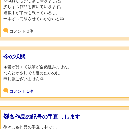
☆気持ちも少し落ち着きました。
少しずつ作品を書いていきます。
連載中が半分も残っているし。
一本ずつ完結させていかないと😅
コメント
0
件
今の状態
◈鬱が酷くて執筆が全然進みません。
なんとか少しでも進めたいのに…
申し訳ございません🙇
コメント
1件
😺各作品の記号の手直しします。
徐々に各作品の手直し中です。