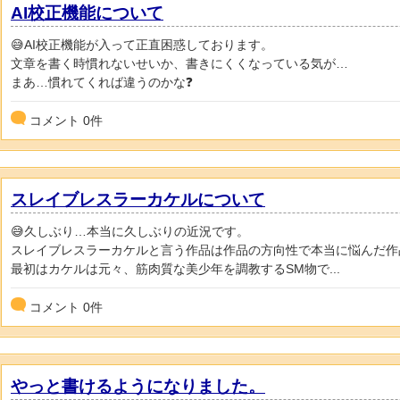
AI校正機能について
😅AI校正機能が入って正直困惑しております。
文章を書く時慣れないせいか、書きにくくなっている気が…
まあ…慣れてくれば違うのかな❓️
コメント
0
件
スレイブレスラーカケルについて
😅久しぶり…本当に久しぶりの近況です。
スレイブレスラーカケルと言う作品は作品の方向性で本当に悩んだ作
最初はカケルは元々、筋肉質な美少年を調教するSM物で...
コメント
0
件
やっと書けるようになりました。