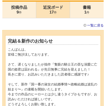
投稿作品
近況ボード
書籍
9
17
1
件
件
件
一覧に戻る
完結＆新作のお知らせ
こんばんは。
皆様ご無沙汰しております。
さて、遅くなりましたが拙作『隻眼の騎士王の歪な溺愛に亡
国の姫君は囚われる』が先日無事に完結を迎えました！
長きに渡り、お読みいただきました読者様に感謝です♪
そして、新作『国一番の淑女の結婚事情〜政略結婚は波乱の
始まり〜』の連載を開始いたします。
今までの作品のヒーローとは少し違うタイプかもですが、お
読みいただければ嬉しいです。
どうぞよろしくお願い致します。