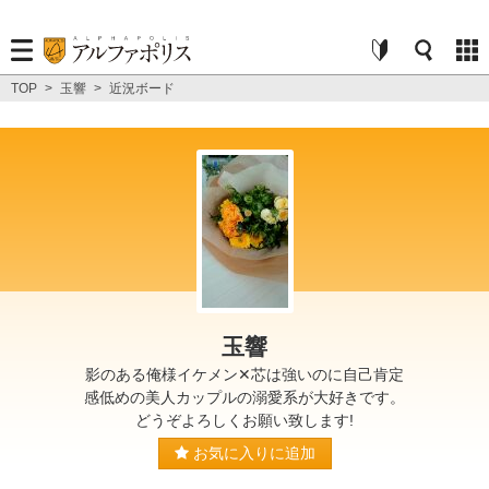
TOP
>
玉響
>
近況ボード
玉響
影のある俺様イケメン✕芯は強いのに自己肯定
感低めの美人カップルの溺愛系が大好きです。
どうぞよろしくお願い致します!
お気に入りに追加