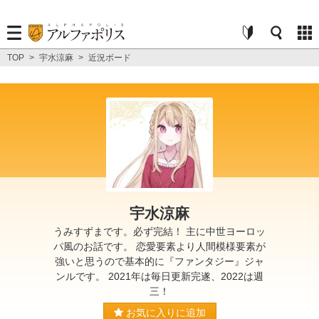
TOP
>
宇水涼麻
>
近況ボード
宇水涼麻
うみすずまです。必ず完結！ 主に中世ヨーロッ
パ風のお話です。 恋愛要素より人間模様要素が
強いと思うので基本的に『ファンタジー』ジャ
ンルです。 2021年は毎日更新完遂、2022は週
三！
お気に入りに追加