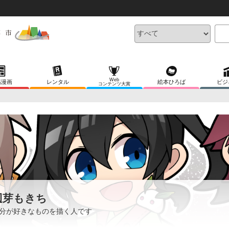
Web
稿漫画
レンタル
絵本ひろば
ビジ
コンテンツ大賞
辺芽もきち
分が好きなものを描く人です