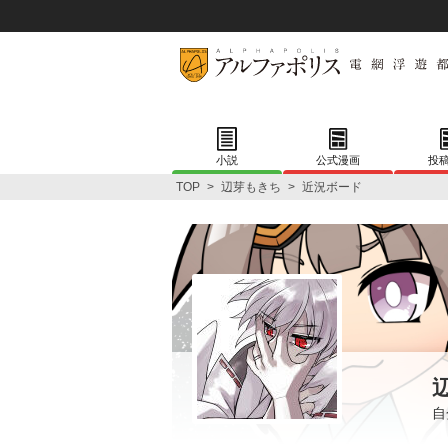
小説
公式漫画
投
TOP
>
辺芽もきち
>
近況ボード
自