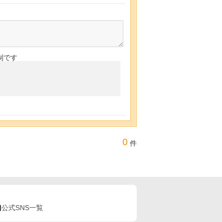
制です
0
件
公式SNS一覧