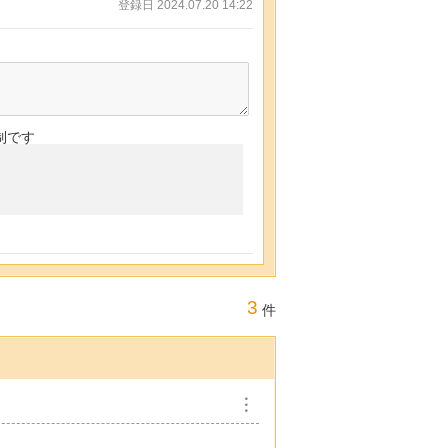
登録日 2024.07.20 14:22
制です
3
件
︙