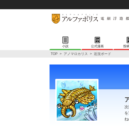
小説
公式漫画
投
TOP
>
アノマロカリス
>
近況ボード
次
を
ね