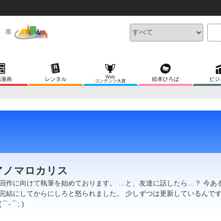
Web
稿漫画
レンタル
絵本ひろば
ビジ
コンテンツ大賞
アノマロカリス
回作に向けて執筆を始めております。 …と、友達に話したら…？ 今あ
完結にしてからにしろと怒られました。 少しずつは更新しているんで
(⌒-⌒; )