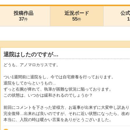
投稿作品
近況ボード
公
37
55
1
件
件
退院はしたのですが…
どうも、アノマロカリスです。
つい1週間前に退院をし、今では自宅療養を行っております。
退院をしてからというもの…
ずっと右腕が痺れて、執筆が困難な状況に陥っております。
この状態は、いつかは緩和されるのでしょうか？
前回にコメントを下さった皆様方、お返事が出来ずに大変申し訳あり
完全復帰…出来れば良いのですが、それに近い状態になったら、改め
本当に、入院の時は暖かい言葉をありがとうございました。