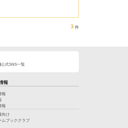
3
件
公式SNS一覧
情報
情報
報
情報
様向け
ームブッククラブ