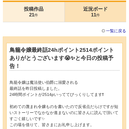
投稿作品
近況ボード
21
11
件
件
一覧に戻る
鳥籠令嬢最終話24hポイント2514ポイント
ありがとうございます😭✨と今日の投稿予
告！
鳥籠令嬢は魔法使い伯爵に溺愛される
最終話を昨日投稿しました。
24時間ポイントが2514pいっててびっくりしてます❗️
初めての蔑まれ令嬢ものを書いたので反省点だらけですが短
いストーリーでなかなか進まないのに皆さんに読んで頂いて
すごく嬉しいです✨
この場を借りて、皆さまにお礼申し上げます。