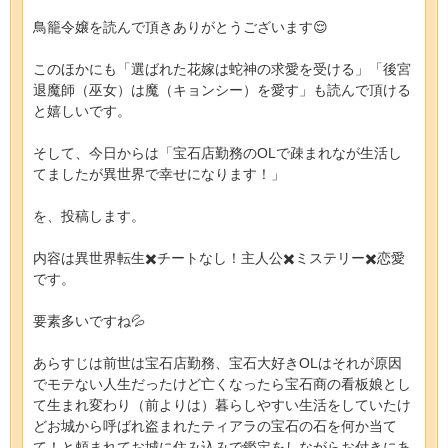
鳥籠令嬢を読んで頂きありがとうございます😌
このほかにも「選ばれた花嫁は蛇神の求愛を受ける」「後宮
退魔師（巫女）は魔（キョンシー）を愛す」も読んで頂ける
と嬉しいです。
そして、今日からは「宝石店勤務のOLで疎まれなが生活し
てましたが異世界で幸せになります！」
を、投稿します。
内容は異世界転生✖️チートなし！主人公✖️ミステリー✖️恋愛
です。
要素多いですね💦
あらすじは前世は宝石店勤務、宝石大好きOLはそれが原因
でモテない人生だったけど亡くなったら宝石商の看板娘とし
て生まれ変わり（前よりは）暮らしやすい生活をしていたけ
どお城から呼ばれ盗まれたティアラの宝石の石を何か当て
て！と頼まれてお城に住み込みで鑑定をしながらお付きにあ