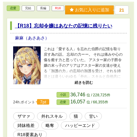
恋愛
完結
長編
R18
お気に入りに追加
21
【R18】忘却令嬢はあなたの記憶に残りたい
麻麻（あさあさ）
これは「愛する人」を忘れた伯爵の記憶を取り
戻す為の話。 忘却の力ーー。 それは痛みや心の
傷を癒す力と思っていた。 アスター家の子爵令
嬢の末っ子のアリアはアスター家の女達が使え
る「加護の力」の忘却の加護を受け、それを姉
達とは違ういわゆる「外れ」スキルと自他共に
感じていた。 そんな加護の力を知らない伯爵の
フェリックスがアリアに求婚し、彼の愛猫ミメ
ットが2人の仲をとりもち、加護の力の件も受け
36,746
小説
位 / 228,725件
入れられ結ばれるが新婚旅行の行き先を考えて
16,057
7pt
24h.ポイント
位 / 66,355件
恋愛
いた外出先でフェリックスが獣に襲われる。 彼
の傷や痛みを治す為、加護の力を使うがフェリ
ックスはアリアの記憶までをなくしてしまっ
ザマァ
外れスキル
猫
甘い
た。 診療所から1人怪我したアリアを残しフェリ
姉妹格差
略奪
ハッピーエンド
ックスは屋敷に帰る道中、アリアの姉で美の加
護を持つミラに力で魅了されてしまう。 彼はア
R18要素あり