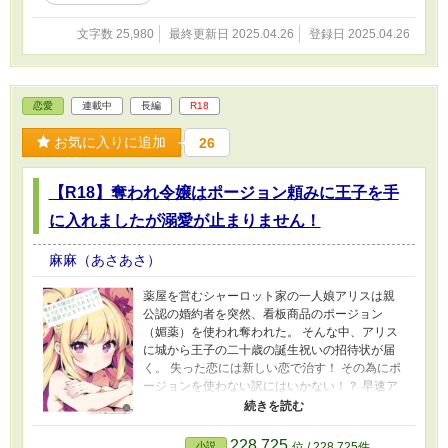
リアを思い出す事ができるのか。 これは「愛す
る人」を忘れた伯爵の記憶を取り戻す為の話。
文字数 25,980
最終更新日 2025.04.26
登録日 2025.04.26
甘いR18あり。 猫がいたり。 歳の差だったりの
お話です。 レーベルに応募したけど落選の為供
養ですー(´；ω；`) お約束な展開のザマァあり。
シチュやセリフがいつも通りだし色々あります
恋愛
連載中
長編
R18
がザマァ好き。 幸薄令嬢が幸せになるお話好
き。 エロが好きな人に気に入って頂けたら幸せ
お気に入りに追加
26
です( ^ω^ )
【R18】奪われ令嬢はポージョン頼みに王子を手
に入れましたが溺愛が止まりません！
麻麻（あさあさ）
薬屋を営むシャーロット家の一人娘アリスは親
公認の婚約者を突然、看板商品のポージョン
（媚薬）を使われ奪われた。 そんな中、アリス
に城から王子の二十歳の誕生祝いの招待状が届
く。 失った恋には新しい恋で治す！ その為にポ
ージョンを使わない訳にはいかない！？ 早速ア
リスは王子にそれを使ってみると彼から熱愛さ
れてしまう。 ♡喘ぎありのR18です。R18は3.4
話くらいから
228,725
小説
位 / 228,725件