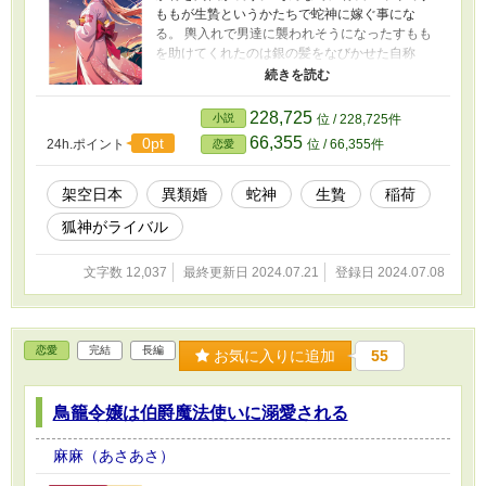
ももが生贄というかたちで蛇神に嫁ぐ事にな
る。 輿入れで男達に襲われそうになったすもも
を助けてくれたのは銀の髪をなびかせた自称
「すももの婿」蛇神でー。 ※これは他サイトに
載せていた作品です。 異類婚で十数話くらいの
ものです。 異類婚、のじゃ神様が出てきます
228,725
小説
位 / 228,725件
(^^) お好きな方はお気に入りやコメントもらえ
66,355
0pt
24h.ポイント
位 / 66,355件
恋愛
ると嬉しいです(o^^o)
架空日本
異類婚
蛇神
生贄
稲荷
狐神がライバル
文字数 12,037
最終更新日 2024.07.21
登録日 2024.07.08
恋愛
完結
長編
お気に入りに追加
55
鳥籠令嬢は伯爵魔法使いに溺愛される
麻麻（あさあさ）