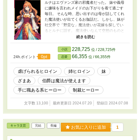
ルナはエヴァンズ家の邪魔者だった。 妹や義母
に嫌味を言われメイドのお下がりを着て過ごす
毎日。 そんな時、思い出すのは母が話してくれ
た魔法使いが出てくるお伽話だ。 しかし、妹が
社交界で「野蛮な」魔法使いが花嫁を探してい
るとルナに話す。 魔法使いなんて空想のものと
ルナは思っていたが義母と妹はルナを野蛮と噂
される魔法使い伯爵との婚約を勝手に決められ
てしまうが。 ※他のサイトに載せていた作品で
228,725
小説
位 / 228,725件
す ※ザマァ系、捨てられ令嬢ものが好きな人は
66,355
0pt
24h.ポイント
位 / 66,355件
恋愛
お気に入りや感想もらえると嬉しいです(^^)
虐げられるヒロイン
姉ヒロイン
妹
ざまあ
伯爵は魔法が使えます
手に職ある系ヒーロー
制裁ヒーロー
文字数 13,100
最終更新日 2024.07.20
登録日 2024.07.08
キャラ文芸
完結
長編
お気に入りに追加
1