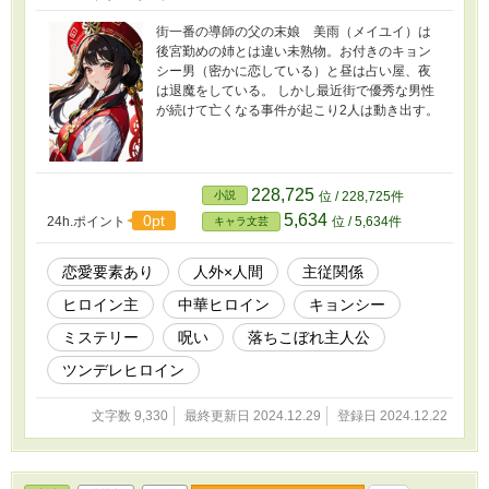
街一番の導師の父の末娘 美雨（メイユイ）は
後宮勤めの姉とは違い未熟物。お付きのキョン
シー男（密かに恋している）と昼は占い屋、夜
は退魔をしている。 しかし最近街で優秀な男性
が続けて亡くなる事件が起こり2人は動き出す。
228,725
小説
位 / 228,725件
5,634
0pt
24h.ポイント
位 / 5,634件
キャラ文芸
恋愛要素あり
人外×人間
主従関係
ヒロイン主
中華ヒロイン
キョンシー
ミステリー
呪い
落ちこぼれ主人公
ツンデレヒロイン
文字数 9,330
最終更新日 2024.12.29
登録日 2024.12.22