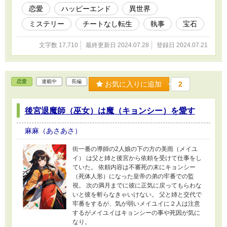
恋愛
ハッピーエンド
異世界
ミステリー
チートなし転生
執事
宝石
文字数 17,710
最終更新日 2024.07.28
登録日 2024.07.21
恋愛
連載中
長編
お気に入りに追加
2
後宮退魔師（巫女）は魔（キョンシー）を愛す
麻麻（あさあさ）
街一番の導師の2人娘の下の方の美雨（メイユ
イ） は父と姉と後宮から依頼を受けて仕事をし
ていた。 依頼内容は不審死の末にキョンシー
（死体人形）になった皇帝の弟の牢番での監
視。 次の満月までに彼に正気に戻ってもらわな
いと彼を斬らなきゃいけない。 父と姉と交代で
牢番をするが、気が弱いメイユイに２人は注意
するがメイユイはキョンシーの事や死因が気に
なり。