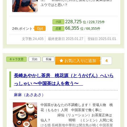
ユウではと思い？
228,725
小説
位 / 228,725件
66,355
0pt
24h.ポイント
位 / 66,355件
恋愛
文字数 24,405
最終更新日 2025.01.27
登録日 2025.01.01
キャラ文芸
完結
長編
お気に入りに追加
4
長崎あやかし茶房 桃花源（とうかげん）へいら
っしゃい 〜中国茶は人を救う〜
麻麻（あさあさ）
中国茶があなたの不調癒します！ 登場人物 桃
花（ももか）人間 中国茶屋で働く事に
緑仙（リューシェン）お茶屋正体は
仙人？ 明明 （ミンミン）人間に化
ける猫 長崎新地中華街は閑古鳥が鳴く中国茶屋