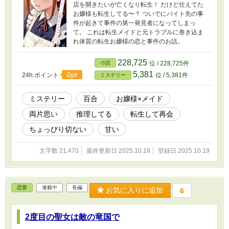
店を開きたいが亡くなり転生！ だけど仕えてた
お嬢様も転生してる〜？ ついでにバイト先の事
件が起きて事件の第一発見者になってしまっ
て。 これは転生メイドと元トラブルに巻き込ま
れ体質の転生お嬢様の恋と事件のお話。
228,725
小説
位 / 228,725件
5,381
0pt
24h.ポイント
位 / 5,381件
ミステリー
ミステリー
百合
お嬢様×メイド
両片思い
推理してる
転生して再会
ちょっぴり切ない
甘い
文字数 21,470
最終更新日 2025.10.19
登録日 2025.10.19
恋愛
連載中
長編
お気に入りに追加
6
2度目の聖女は敵の竜国で