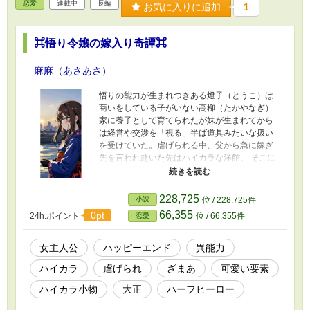
恋愛
連載中
長編
お気に入りに追加
1
⌘悟り令嬢の嫁入り奇譚⌘
麻麻（あさあさ）
悟りの能力が生まれつきある燈子（とうこ）は
商いをしている子がいない高柳（たかやなぎ）
家に養子として育てられたが妹が生まれてから
は経営や交渉を「視る」半ば道具みたいな扱い
を受けていた。虐げられる中、父から急に嫁ぎ
先を言われ赴いた先はハイカラな洋館。 そこに
は栗色の髪にヘーゼル色を目をした輪島（わじ
ま）カイがいた。驚く燈子に彼は更に「縁談話
なんてした覚えがない」と言われ動揺する。 し
228,725
小説
位 / 228,725件
かも彼は金を借した友人に逃げられ財産をほと
66,355
0pt
24h.ポイント
位 / 66,355件
恋愛
んど無くした状態だった。 燈子の熱意や乳母の
エミリーの説得でなんとか輪島家に居候する事
になった燈子は自身の悟りの能力を密かに使い
女主人公
ハッピーエンド
異能力
カイの店の立てなおしに貢献するが。
ハイカラ
虐げられ
ざまあ
可愛い要素
ハイカラ小物
大正
ハーフヒーロー