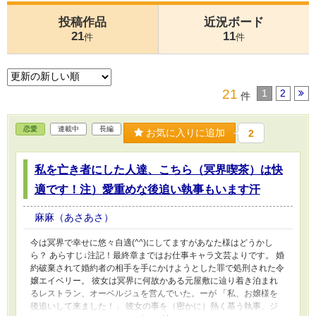
投稿作品
近況ボード
21
11
件
件
21
1
2
件
恋愛
連載中
長編
お気に入りに追加
2
私を亡き者にした人達、こちら（冥界喫茶）は快
適です！注）愛重めな後追い執事もいます汗
麻麻（あさあさ）
今は冥界で幸せに悠々自適(^^)にしてますがあなた様はどうかし
ら？ あらすじ↓注記！最終章まではお仕事キャラ文芸よりです。 婚
約破棄されて婚約者の相手を手にかけようとした罪で処刑された令
嬢エイベリー。 彼女は冥界に何故かある元屋敷に辿り着き泊まれ
るレストラン、オーベルジュを営んでいた。ーが 「私、お嬢様を
後追いして来ました！」 彼女の事を（密かに）熱く慕う執事、ジ