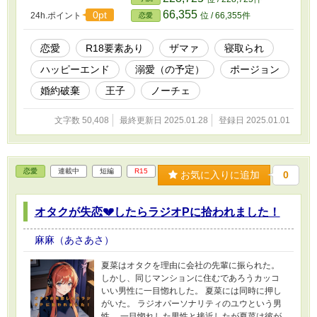
66,355
0pt
24h.ポイント
位 / 66,355件
恋愛
恋愛
R18要素あり
ザマァ
寝取られ
ハッピーエンド
溺愛（の予定）
ポージョン
婚約破棄
王子
ノーチェ
文字数 50,408
最終更新日 2025.01.28
登録日 2025.01.01
恋愛
連載中
短編
R15
お気に入りに追加
0
オタクが失恋💔したらラジオPに拾われました！
麻麻（あさあさ）
夏菜はオタクを理由に会社の先輩に振られた。
しかし、同じマンションに住むであろうカッコ
いい男性に一目惚れした。 夏菜には同時に押し
がいた。 ラジオパーソナリティのユウという男
性。 一目惚れした男性と接近したが夏菜は彼が