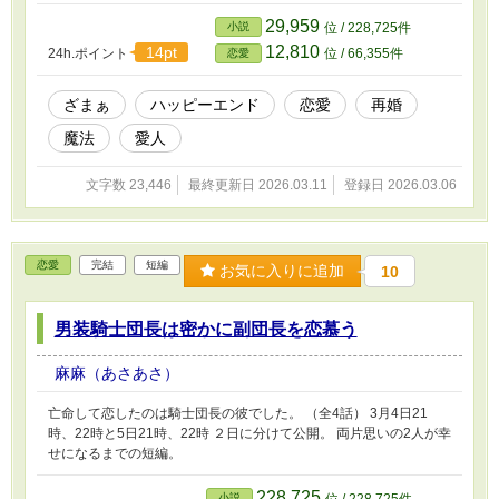
ス・ドラモンドまたはアロン マーリンが仮面舞踏会で知り合った
自称魔法使い伯爵。次の日にマーリン好みの執事アロンに姿を変え
29,959
小説
位 / 228,725件
て彼女の屋敷に来る。 ギルバート・ダグラス マーリンの夫で伯
12,810
14pt
24h.ポイント
位 / 66,355件
恋愛
爵。ギルと呼ばれている。愛人を作れば発言をした。 シェリー・
モーヴ ギルバートの愛人 エミリー マーリンの親友で既婚者。 ララ
とリリー マーリンの屋敷のメイド達。
ざまぁ
ハッピーエンド
恋愛
再婚
魔法
愛人
文字数 23,446
最終更新日 2026.03.11
登録日 2026.03.06
恋愛
完結
短編
お気に入りに追加
10
男装騎士団長は密かに副団長を恋慕う
麻麻（あさあさ）
亡命して恋したのは騎士団長の彼でした。 （全4話） 3月4日21
時、22時と5日21時、22時 ２日に分けて公開。 両片思いの2人が幸
せになるまでの短編。
228,725
小説