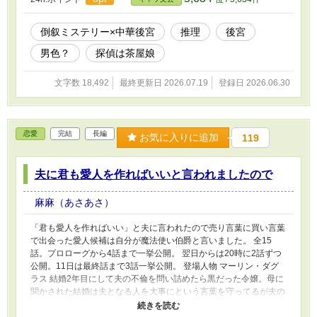
倒叙ミステリー×中華後宮
推理
後宮
男色？
探偵は茶屋娘
文字数 18,492
最終更新日 2026.07.19
登録日 2026.06.30
恋愛
完結
長編
お気に入りに追加
119
夫に君も愛人を作ればいいと言われましたので
麻麻（あさあさ）
「君も愛人を作ればいい」と夫に言われたので売り言葉に買い言葉
で出会った愛人候補は自分が魔法使い伯爵と言いました。 全15
話。プロローグから4話まで一挙公開。 翌日からは20時に2話ずつ
公開。11日は最終話まで3話一挙公開。 登場人物 マーリン・ダグ
ラス 結婚2年目にして夫の不倫を問い詰めたら黒だった令嬢。母に
聞かされた結婚は夫となる人を大事にという言葉を守ってるが夫の
ギルバートにブチギレてこの度愛人を探すと決める。 デミトリア