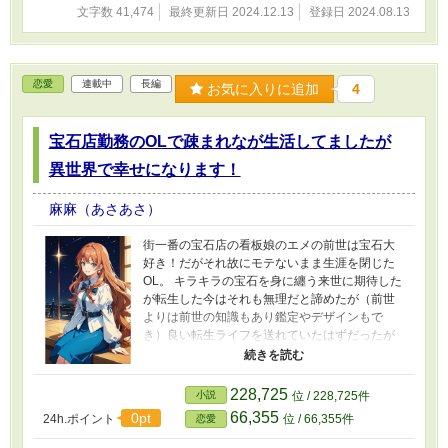
文字数 41,474
最終更新日 2024.12.13
登録日 2024.08.13
恋愛
連載中
長編
お気に入りに追加
4
宝石店勤務のOLで疎まれなが生活してましたが
異世界で幸せになります！
麻麻（あさあさ）
街一番の宝石店の看板娘のエメの前世は宝石大
好き！だがそれ故にモテないまま生涯を閉じた
OL。 キラキラの宝石を身に纏う来世に期待した
が転生した今はそれも無理だと諦めたが（前世
よりは前世の知識もあり鑑定やデザインもで
き）良い転生ライフを送れていたはずだったが
城から使いが来て「姫の結婚式につけるティア
ラの宝石がなくなったから石が何か当てて！」
と鑑定依頼されて住み込みで仕事をする事に。
228,725
小説
位 / 228,725件
しかも、モルクルのイジワル？な執事長を側に
66,355
0pt
24h.ポイント
位 / 66,355件
恋愛
つけられて不安な気持ちで仕事を開始するが、
果たしてエメは今度こそ幸せになれるのか？