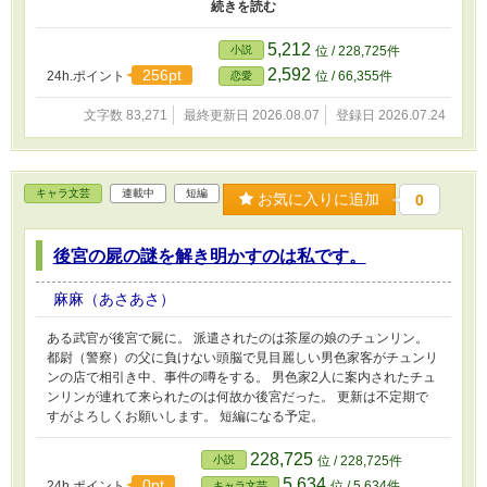
ェイがやって来た。 エイベリーの料理は生死を彷徨い、なぜ冥界
に来たか分からない客を黄泉と現世に返すヒントになる役割があ
る。 お客とジェイに関わり生前の気持ちをエイベリーは整理し始
5,212
小説
位 / 228,725件
めるが件の婚約者達があの時の姿でやってくる事になる。（最終章
2,592
256pt
24h.ポイント
位 / 66,355件
恋愛
ザマァあり。執事と現代転生ハピエンものです。お客は猫や現代の
元婚約破棄達意外妖怪と現代の人間です。元婚約者再登場は最終章
文字数 83,271
最終更新日 2026.08.07
登録日 2026.07.24
から8月3日21時半から公開！）
キャラ文芸
連載中
短編
お気に入りに追加
0
後宮の屍の謎を解き明かすのは私です。
麻麻（あさあさ）
ある武官が後宮で屍に。 派遣されたのは茶屋の娘のチュンリン。
都尉（警察）の父に負けない頭脳で見目麗しい男色家客がチュンリ
ンの店で相引き中、事件の噂をする。 男色家2人に案内されたチュ
ンリンが連れて来られたのは何故か後宮だった。 更新は不定期で
すがよろしくお願いします。 短編になる予定。
228,725
小説
位 / 228,725件
5,634
0pt
24h.ポイント
位 / 5,634件
キャラ文芸