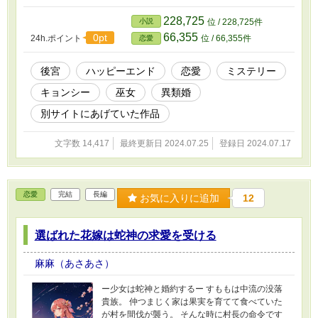
228,725
小説
位 / 228,725件
66,355
0pt
24h.ポイント
位 / 66,355件
恋愛
後宮
ハッピーエンド
恋愛
ミステリー
キョンシー
巫女
異類婚
別サイトにあげていた作品
文字数 14,417
最終更新日 2024.07.25
登録日 2024.07.17
恋愛
完結
長編
お気に入りに追加
12
選ばれた花嫁は蛇神の求愛を受ける
麻麻（あさあさ）
ー少女は蛇神と婚約するー すももは中流の没落
貴族。 仲つまじく家は果実を育てて食べていた
が村を間伐が襲う。 そんな時に村長の命令です