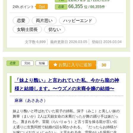
位 / 228,725件
66,355
0pt
24h.ポイント
位 / 66,355件
恋愛
恋愛
両片思い
ハッピーエンド
女騎士団長
切ない
文字数 6,899
最終更新日 2026.03.05
登録日 2026.03.04
恋愛
完結
短編
お気に入りに追加
30
「妹より醜い」と言われていた私、今から龍の神
様と結婚します。〜ウズメの末裔令嬢の結婚〜
麻麻（あさあさ）
妹より醜いと呼ばれていた双子の姉私、深子（みこ）と美しい妹の
舞華（まいか）2人は天鈿女命の末裔だったが舞の踊り手は妹だっ
た。 蔑まれる中、雷龍（らいりゅう）と言う雷を操る龍が言い伝
え通りに生贄同然で結婚の話を聞かされる。 「だったらお姉様が
お嫁にいけばいいじゃない」 と言われる中、雷龍がいる場所に生