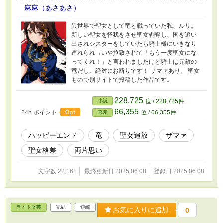
麻麻（あさあさ）
異世界で聖女として竜と戦っていた私、ルリ。
新しい聖女を怪我をさせ聖女剥奪し、国を追い
出されシスターをしていたら騎士様にいきなり
連れられ→いや拉致されて「もう一度聖女にな
ってくれ！」と言われましたけど騎士は元敵の
竜だし、絶対にお断りです！ ザマァあり。 聖女
もので別サイトで投稿した作品です。
228,725
小説
位 / 228,725件
66,355
0pt
24h.ポイント
位 / 66,355件
恋愛
ハッピーエンド
竜
聖女追放
ザマァ
聖女格差
両片思い
文字数 22,161
最終更新日 2025.06.08
登録日 2025.06.08
ライト文芸
完結
短編
お気に入りに追加
0