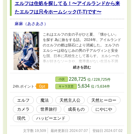
エルフは住処を探してる！〜アイルランドから来
たエルフは只今ホームシック(T-T)です〜
麻麻（あさあさ）
これはエルフの女の子がひと夏、「懐かしい」
を探す 為に旅をする話。 2024年、アイルランド
のエルフの郷は隕石により消滅した。 エルフの
エルシーは幼なじみの男の子アルヴィンと安全
な国、日本に高校生として暮らす。 エルシーの
事が好きなソータや、魔導書がない生活を不満
にしていたが、グリーンの写真集とエックスの
写真家souが彼女の癒しになっていた。 「家
はあるけど家じゃない」とエルシーは孤独を感
228,725
小説
位 / 228,725件
じていた。 しかしソータと仲良くなり、ソータ
5,634
0pt
24h.ポイント
位 / 5,634件
キャラ文芸
は夏休みに長野の写真撮影旅行にエルシーを誘
う。 エルシーは彼に世界旅行の提案をすがー。
これはエルフの少女の成長記
エルフ
魔法
天然主人公
天然ヒーロー
カメラ
世界旅行
成長もの
にやにや
現代
ハッピーエンド
文字数 19,509
最終更新日 2024.07.07
登録日 2024.07.02