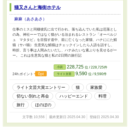
猫又さんと海街ホテル
麻麻（あさあさ）
仕事のミスと同棲彼氏に出て行かれ、落ち込んでいた私は厄落とし
の為、神社ーーではなく猫がいる泊まれるレストラン「オーベルジ
ュ マタタビ」を目指す道中、前に亡くなった家猫、ハナににた鯖
猫（サバ猫） 生意気な鯖猫はチェックインしたら人語を話すし、
時折、言う事は人間みたいだし、ハナみたいな素ぶりを見せるがー
ー。 これは生意気な猫と私の2日間の旅行記
228,725
小説
位 / 228,725件
9,590
0pt
24h.ポイント
位 / 9,590件
ライト文芸
ライト文芸大賞エントリー
猫
家族愛
切ない別れと再会
ハッピーエンド
料理
旅行
ほのぼの
文字数 10,556
最終更新日 2025.04.30
登録日 2025.04.30