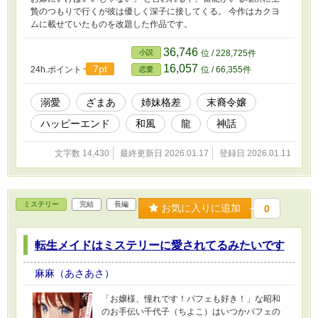
贄のつもりで行くが彼は優しく深子に接してくる。 今作はカクヨ
ムに載せていたものを改題した作品です。
36,746
小説
位 / 228,725件
16,057
7pt
24h.ポイント
位 / 66,355件
恋愛
溺愛
ざまあ
姉妹格差
末裔令嬢
ハッピーエンド
和風
龍
神話
文字数 14,430
最終更新日 2026.01.17
登録日 2026.01.11
ミステリー
完結
長編
お気に入りに追加
0
転生メイドはミステリーに愛されてるみたいです
麻麻（あさあさ）
「お嬢様、憧れです！パフェも好き！」な昭和
のお手伝い千代子（ちよこ）はいつかパフェの