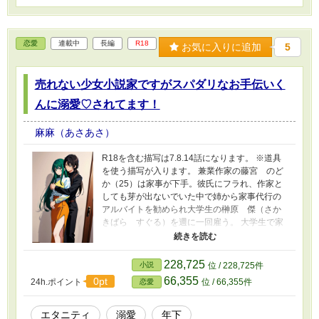
恋愛
連載中
長編
R18
お気に入りに追加
5
売れない少女小説家ですがスパダリなお手伝いく
んに溺愛♡されてます！
麻麻（あさあさ）
R18を含む描写は7.8.14話になります。 ※道具
を使う描写が入ります。 兼業作家の藤宮 のど
か（25）は家事が下手。彼氏にフラれ、作家と
しても芽が出ないでいた中で姉から家事代行の
アルバイトを勧められ大学生の榊原 傑（さか
きばら すぐる）を週に一回雇う。 大学生で家
事全般が完璧なすぐるはすぐにのどかと打ち解
ける しかし、小説の企画が没続きののどかに編
集に売れ線は『際どい描写』を多く入れる事を
228,725
小説
位 / 228,725件
提案される。 しかし、すぐると距離が縮まった
66,355
0pt
24h.ポイント
位 / 66,355件
恋愛
と思われた矢先に元カレが押しかけてくる。 す
ぐるに助けられたのどかはすぐるに想いを伝え
られて両思いのはずがまだ彼には隠し事がある
エタニティ
溺愛
年下