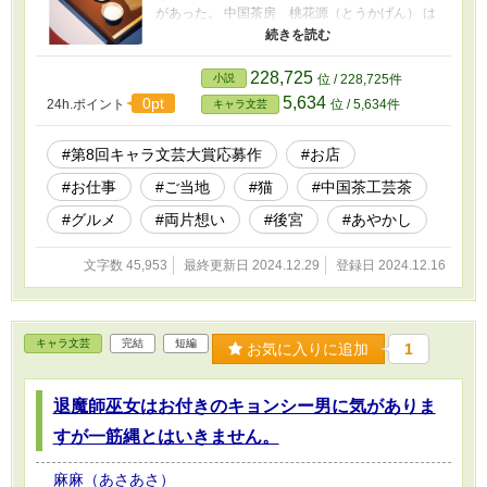
があった。 中国茶房 桃花源（とうかげん） は
目立たない場所にあり客足は寂しいばかり。 し
かし、一足入れば中国茶や工芸茶が味わえる場
所。 迎 桃花（むかえ ももか）は念願叶い食
228,725
小説
位 / 228,725件
品会社の広報、ではなく営業に苦戦していた。
5,634
0pt
24h.ポイント
位 / 5,634件
キャラ文芸
咳が出るのに最近悩まされて雨宿りしていると
ころ 白いまろ眉の可愛いい黒猫に案内され茶
房 桃花源を訪れる。 彼女を迎えたのは黒髪前
#第8回キャラ文芸大賞応募作
#お店
髪で目が隠れる程の長さの礼儀正しい男性店
#お仕事
#ご当地
#猫
#中国茶工芸茶
員 緑仙（リューシェン）と同じく黒髪の可愛
らしい漢服にエプロンをした女の子明明（ミン
#グルメ
#両片想い
#後宮
#あやかし
ミン）だった。 しかもその正体は長く生き過ぎ
た仙人と化け猫らしい。 緑仙の出すお茶は桃花
文字数 45,953
最終更新日 2024.12.29
登録日 2024.12.16
の咳を癒す。 初めて飲む中国茶に美味しさを覚
えたが桃花の会社が異物混入事件を起こしリス
トラされてしまう。 途方に暮れた桃花はひょこ
んな事から桃花は住み込みで桃花源で働く事に
キャラ文芸
完結
短編
なるが。 ※3話は妊娠出産についてデリケートな
お気に入りに追加
1
内容を後ろ向きに捉えるキャラクターが主人公
なので苦手な方は飛ばして読まれる事を推奨し
退魔師巫女はお付きのキョンシー男に気がありま
ます。 参考文献 中国茶の教科書 今間 智子 監
修 北京東方国芸国際茶文化交流中心
すが一筋縄とはいきません。
麻麻（あさあさ）