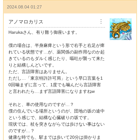
2024.08.04 01:27
アノマロカリス
︙
Harukaさん、有り難う御座います。
僕の場合は、半身麻痺という形で右手と右足が痺
れている状態です…が、薬関係の副作用なのか起
きているのもダルく感じたり、嘔吐が襲って来た
りと結構しんどいです。
ただ、言語障害はありません。
ただし…「東京特許許可局」という早口言葉を1
0回噛まずに言って、1度でも噛んだら言語障害
と言われたら…まず言語障害になりますねw
それと、車の使用なのですが…？
僕の住んでいる場所というのが、団地の坂の途中
という感じで、結構な心臓破りの坂です。
現状では、杖を突きながらでは歩けない事はない
のですが…？
健康な時でも、駅までは歩いて20分は掛かりま