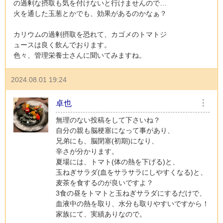
の過剰な摂取も気を付けないと行けませんので…
火を通した玉葱とかでも、効果があるのかなぁ？
カリウムの過剰摂取を恐れて、カゴメのトマトジ
ュースは良く飲んでおります。
色々、管理栄養士さんに聞いてみますね。
2024.08.01 19:24
卓也
︙
無理のない投稿をして下さいね？
自分の親も脳梗塞になって事があり、
兄弟にも、脳閉塞(初期)になり、
辛さが分かります。
夏場には、トマト(体の熱を下げる)と、
玉ねぎサラダ(血をサラサラにしやすくなる)と、
麦茶を食するのが良いですよ？
3食の昼をトマトと玉ねぎサラダにするだけで、
血液中の熱を取り、水分も取りやすいですから！
家族にて、実績ありなので。