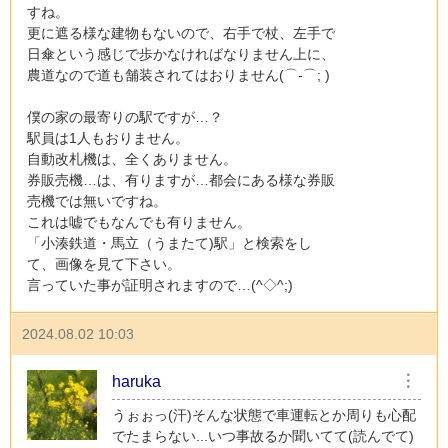
すね。
更に遮る様な建物もないので、右手で杖、左手で
日傘という感じで歩かなければなりません上に、
農道なので道も舗装されてはおりません(⌒-⌒; )
僕の家の最寄りの駅ですが…？
駅員は1人もおりません。
自動改札機は、全くありません。
券販売機…は、有りますが…都会にある様な券販
売機では無いですね。
これは嘘でもなんでも有りません。
「小湊鉄道・馬立（うまたて)駅」と検索をし
て、画像を見て下さい。
言っていた事が証明されますので…(^◇^;)
2024.08.02 10:03
haruka
︙
うぉぉっ(汗)そんな状態で車運転とか周りも心配
でたまらない...いつ事故るか聞いてて(読んでて)