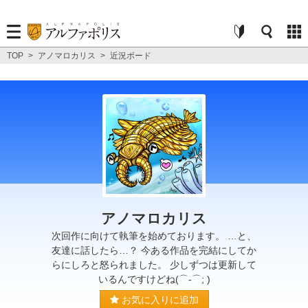
TOP
>
アノマロカリス
>
近況ボード
アノマロカリス
次回作に向けて執筆を始めております。 …と、
友達に話したら…？ 今ある作品を完結にしてか
らにしろと怒られました。 少しずつは更新して
いるんですけどね(⌒-⌒; )
お気に入りに追加