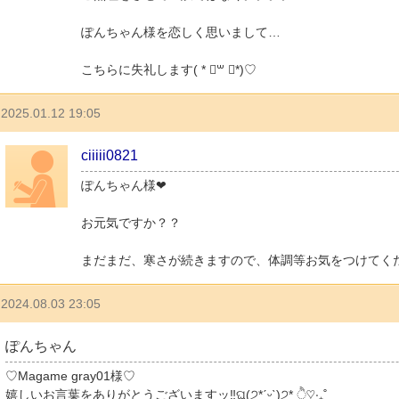
ぽんちゃん様を恋しく思いまして…
こちらに失礼します( * ॑꒳ ॑*)♡
2025.01.12 19:05
ciiiii0821
ぽんちゃん様❤
お元気ですか？？
まだまだ、寒さが続きますので、体調等お気をつけてくだ
2024.08.03 23:05
ぽんちゃん
♡Magame gray01様♡
嬉しいお言葉をありがとうございますッ‼︎ଘ(੭*ˊᵕˋ)੭* ੈ♡‧₊˚