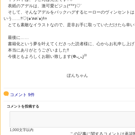
表紙のアデルは、激可愛ビジュ(ᐥᐜᐥ)♡ᐝ
そして、そんなアデルをバックハグするヒーローのヴィンセントは
いう……‼︎♡(๑′ฅฅ‵๑)ｷｬ
とても素敵なイラストなので、是非お手に取っていただけたら幸い
最後に……
書籍化という夢を叶えてくださった読者様に、心からお礼申し上げ
本当にありがとうございました‼︎
今後ともよろしくお願い致します(❁ᴗ͈ˬᴗ͈)⁾⁾⁾
ぽんちゃん
コメント
9件
コメントを投稿する
1,000文字以内
この記事に関するコメントは承認