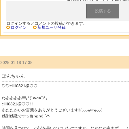
ログインするとコメントの投稿ができます。
ログイン
新規ユーザ登録
2025.01.18 17:38
ぽんちゃん
♡♡ciiiii0821様♡♡
わああああ‼︎‼︎｡°(´ฅωฅ`)°｡
ciiiii0821様♡♡‼︎‼︎
あたたかいお言葉をありがとうございます‼︎(⸝⸝⸝ᵒ̴̶̷̥́ ⌑ ᵒ̴̶̷̣̥̀⸝⸝⸝)
感謝感激ですッ‼︎( ᵒ̴̶̷̥́௰ ᵒ̴̶̷̣̥̀ ).˚‧º·
時間を見つけて、小説を書いてはいたのですが、なかなか進まず……(