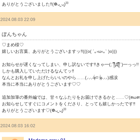
ありがとうございました‼︎(❁ᴗ͈ˬᴗ͈)⁾⁾⁾
2024.08.03 22:09
ぽんちゃん
♡まめ様♡
嬉しいお言葉、ありがとうございますッ‼︎(((o( ´｡›ω‹｡` )o)))
お知らせが遅くなってしまい、申し訳ないです‼︎きゃ━(;´༎ຶД༎ຶ`)━っっ!!
しかも購入していただけるなんてッ‼︎
なんとお礼を申し上げたらいいのやら……(⸝⸝⸝ᵒ̴̶̷̥́ ⌑ ᵒ̴̶̷̣̥̀⸝⸝⸝)感涙
本当に本当にありがとうございます♡♡
追加加筆の番外編では、甘々なふたりをお届けできるかと……♡(ฅωฅ♥)
お知らせしてすぐにコメントをくださり、とっても嬉しかったです‼︎
ありがとうございます♡(❁ᴗ͈ˬᴗ͈)⁾⁾⁾
2024.08.03 16:02