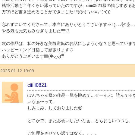
執筆活動も半年くらい滞っていたのですが、ciiiii0821様の嬉しす
万字ほど書き進めることができました‼︎‼︎(((o( ´｡›ω‹｡` )o)))
忘れずにいてくださって、本当にありがとうございますッ‼︎(⸝⸝⸝ᵒ̴̶̷̥́ ⌑ ᵒ̴̶̷̣̥̀⸝⸝
やる気も元気もみなぎりました‼︎‼︎♡
次の作品は、私の好きな美醜逆転のお話にしようかな？と思っています♡\( 
ハッピーエンド目指して頑張ります♡
ありがとうございます‼︎‼︎(❁ᴗ͈ˬᴗ͈)⁾⁾⁾
2025.01.12 19:09
ciiiii0821
ぽんちゃん様の作品一覧を眺めて…ぜーんぶ、読んでる
いなぁ〜って、
しみじみ、しておりました😌
どこかで、またお会いしたいなぁ、ともおもいつつも、
ご無理をさせてい訳ではなく。。。。