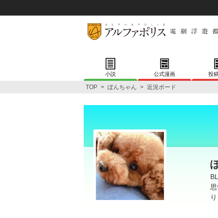
小説
公式漫画
投
TOP
>
ぽんちゃん
>
近況ボード
B
思
り