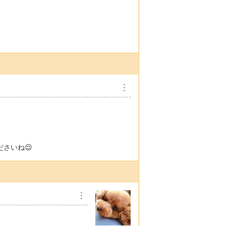
︙
さいね😌
︙