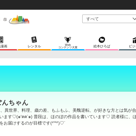
Web
稿漫画
レンタル
絵本ひろば
ビジ
コンテンツ大賞
ぽんちゃん
L、異世界、料理、歳の差、もふもふ、美醜逆転、が好きな方とは気が
います♡(๑′ฅฅ‵๑) 普段は、ほのぼの作品を書いています♡ 読者様に、
をお届けするのが目標です(ᐥᐜᐥ)♡ᐝ