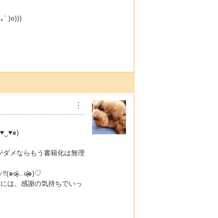
)o)))
︙
‿♥๑)
がダメならもう書籍化は無理
o̴̶̷̥᷅๑)♡
1様には、感謝の気持ちでいっ