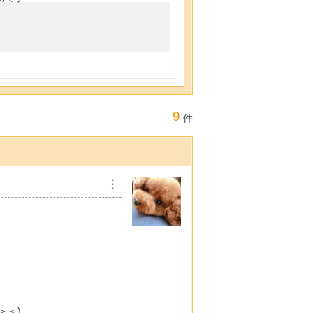
9
件
︙
＞＜)