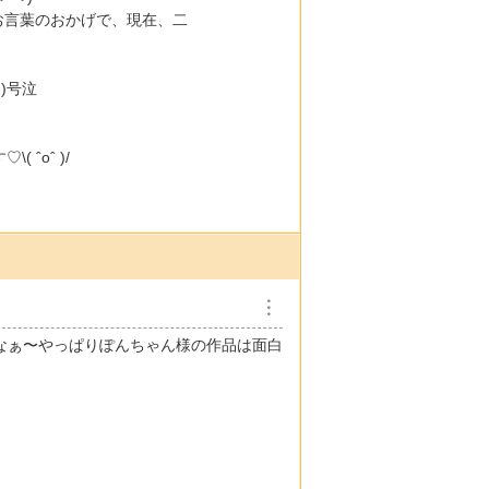
ぎるお言葉のおかげで、現在、二
⸝)号泣
ˆoˆ )/
︙
なぁ〜やっぱりぽんちゃん様の作品は面白