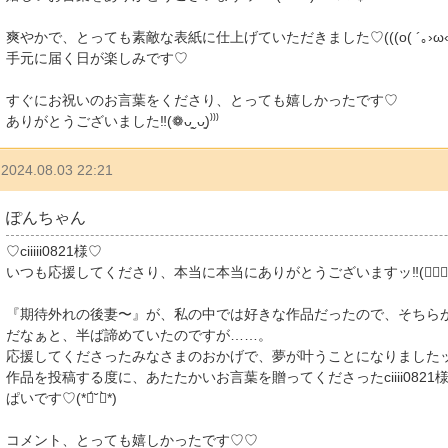
爽やかで、とっても素敵な表紙に仕上げていただきました♡(((o( ´｡›ω‹｡` 
手元に届く日が楽しみです♡
すぐにお祝いのお言葉をくださり、とっても嬉しかったです♡
ありがとうございました‼︎(❁ᴗ͈ˬᴗ͈)⁾⁾⁾
2024.08.03 22:21
ぽんちゃん
♡ciiiii0821様♡
いつも応援してくださり、本当に本当にありがとうございますッ‼︎(๑⃙⃘♥
『期待外れの後妻〜』が、私の中では好きな作品だったので、そちら
だなぁと、半ば諦めていたのですが……。
応援してくださったみなさまのおかげで、夢が叶うことになりましたッ‼︎(๑o̴̶̷̥᷅﹏
作品を投稿する度に、あたたかいお言葉を贈ってくださったciiii082
ぱいです♡(*ฅ́˘ฅ̀*)
コメント、とっても嬉しかったです♡♡