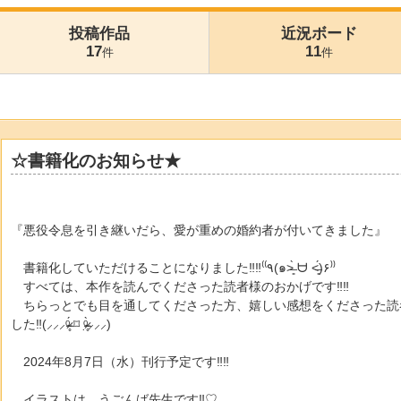
投稿作品
近況ボード
17
11
件
件
☆書籍化のお知らせ★
『悪役令息を引き継いだら、愛が重めの婚約者が付いてきました』
書籍化していただけることになりました‼︎‼︎⁽⁽٩(๑˃̶͈̀ ᗨ ˂̶͈́)۶⁾⁾
すべては、本作を読んでくださった読者様のおかげです‼︎‼︎
ちらっとでも目を通してくださった方、嬉しい感想をくださった読
した‼︎(⸝⸝⸝ᵒ̴̶̷̥́ ⌑ ᵒ̴̶̷̣̥̀⸝⸝⸝)
2024年8月7日（水）刊行予定です‼︎‼︎
イラストは、うごんば先生です‼︎♡