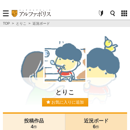
TOP
>
とりこ
>
近況ボード
とりこ
お気に入りに追加
投稿作品
近況ボード
4
6
件
件