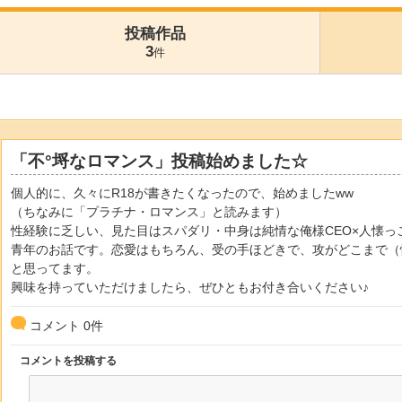
投稿作品
3
件
「不°埒なロマンス」投稿始めました☆
個人的に、久々にR18が書きたくなったので、始めましたww
（ちなみに「プラチナ・ロマンス」と読みます）
性経験に乏しい、見た目はスパダリ・中身は純情な俺様CEO×人懐
青年のお話です。恋愛はもちろん、受の手ほどきで、攻がどこまで（
と思ってます。
興味を持っていただけましたら、ぜひともお付き合いください♪
コメント
0
件
コメントを投稿する