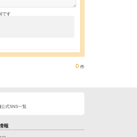
制です
0
件
公式SNS一覧
情報