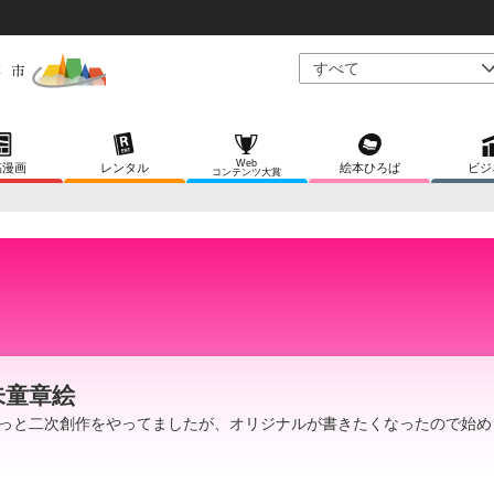
Web
稿漫画
レンタル
絵本ひろば
ビジ
コンテンツ大賞
朱童章絵
っと二次創作をやってましたが、オリジナルが書きたくなったので始め