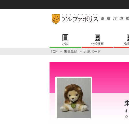
小説
公式漫画
投
TOP
>
朱童章絵
>
近況ボード
ず
☆