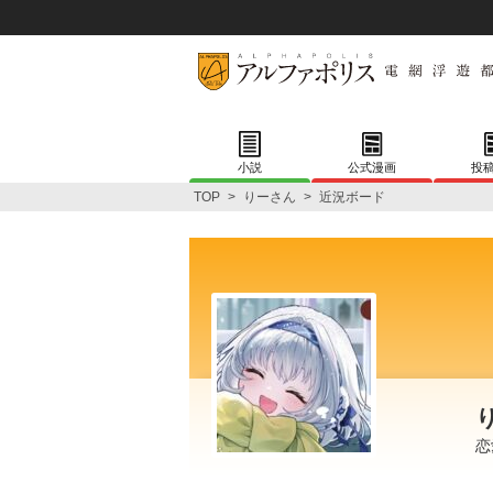
小説
公式漫画
投
TOP
>
りーさん
>
近況ボード
恋