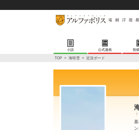
小説
公式漫画
投
TOP
>
海咲雪
>
近況ボード
「
基
ン