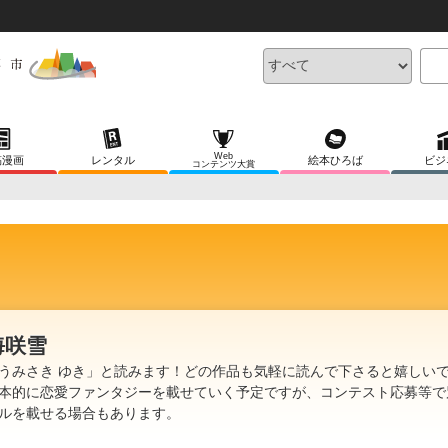
Web
稿漫画
レンタル
絵本ひろば
ビジ
コンテンツ大賞
海咲雪
うみさき ゆき」と読みます！どの作品も気軽に読んで下さると嬉しい
本的に恋愛ファンタジーを載せていく予定ですが、コンテスト応募等で
ルを載せる場合もあります。