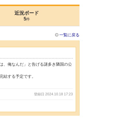
近況ボード
5
件
一覧に戻る
は、俺なんだ」と告げる謎多き隣国の公
完結する予定です。
登録日 2024.10.18 17:23