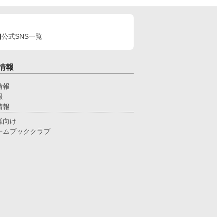
公式SNS一覧
情報
情報
報
情報
様向け
ームブッククラブ