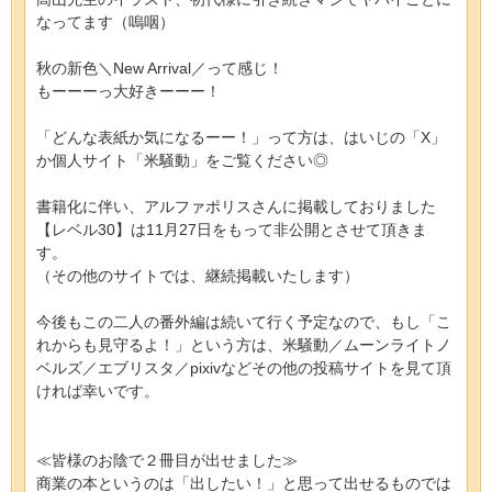
なってます（嗚咽）
秋の新色＼New Arrival／って感じ！
もーーーっ大好きーーー！
「どんな表紙か気になるーー！」って方は、はいじの「X」
か個人サイト「米騒動」をご覧ください◎
書籍化に伴い、アルファポリスさんに掲載しておりました
【レベル30】は11月27日をもって非公開とさせて頂きま
す。
（その他のサイトでは、継続掲載いたします）
今後もこの二人の番外編は続いて行く予定なので、もし「こ
れからも見守るよ！」という方は、米騒動／ムーンライトノ
ベルズ／エブリスタ／pixivなどその他の投稿サイトを見て頂
ければ幸いです。
≪皆様のお陰で２冊目が出せました≫
商業の本というのは「出したい！」と思って出せるものでは