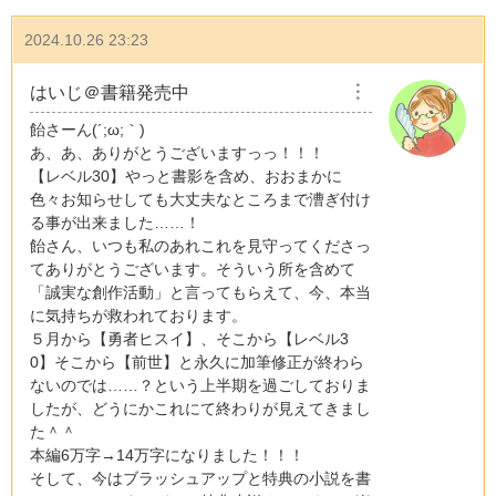
2024.10.26 23:23
はいじ＠書籍発売中
︙
飴さーん(´;ω;｀)
あ、あ、ありがとうございますっっ！！！
【レベル30】やっと書影を含め、おおまかに
色々お知らせしても大丈夫なところまで漕ぎ付け
る事が出来ました……！
飴さん、いつも私のあれこれを見守ってくださっ
てありがとうございます。そういう所を含めて
「誠実な創作活動」と言ってもらえて、今、本当
に気持ちが救われております。
５月から【勇者ヒスイ】、そこから【レベル3
0】そこから【前世】と永久に加筆修正が終わら
ないのでは……？という上半期を過ごしておりま
したが、どうにかこれにて終わりが見えてきまし
た＾＾
本編6万字→14万字になりました！！！
そして、今はブラッシュアップと特典の小説を書