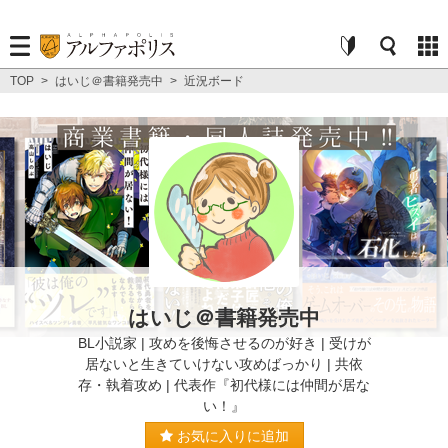
TOP
>
はいじ＠書籍発売中
>
近況ボード
はいじ＠書籍発売中
BL小説家 | 攻めを後悔させるのが好き | 受けが
居ないと生きていけない攻めばっかり | 共依
存・執着攻め | 代表作『初代様には仲間が居な
い！』
お気に入りに追加