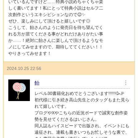
いているんですけど……特典小説めちゃくちゃ楽
しく書いてます！私にとって特典小説はセルフ二
次創作というエキシビションなので😉✨
ぜひ、楽しみにして頂けると嬉しいです◎
こうして、飴さんのように発売日を待ち望んでく
れる方が居てくださる事がどれだけありがたい事
か……！絶対に飴さんに楽しんで頂けるようなモ
ノにしてみせますので、期待しててください！！
やりきってみせます！
2024.10.25 22:56
飴
︙
レベル30書籍化おめでとうございます!!!!!!🥳🎉
初代様に引き続き高山先生とのタッグもまた見ら
れて嬉しいです。
ブログやXやこちらの近況ボードで誠実な創作姿
勢を見せてくださるはいじさん。
同人誌もハイスピードで出版され、イベントにも
遠征され、連載も書きいつもお忙しそうな裏で、