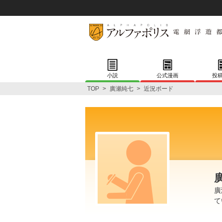
小説
公式漫画
投
TOP
>
廣瀬純七
>
近況ボード
廣
て