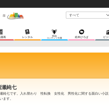
Web
稿漫画
レンタル
絵本ひろば
ビジ
コンテンツ大賞
廣瀬純七
瀬純七です。入れ替わり 性転換 女性化 男性化に関する面白い小説
います。