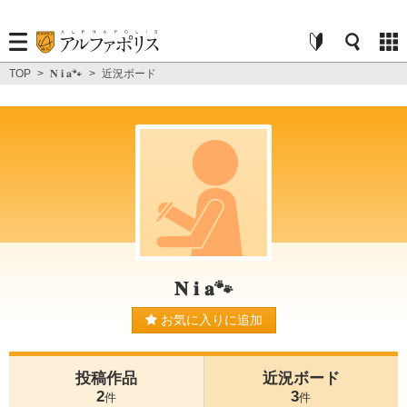
TOP
>
𝐍 𝐢 𝐚🐾
>
近況ボード
𝐍 𝐢 𝐚🐾
お気に入りに追加
投稿作品
近況ボード
2
3
件
件