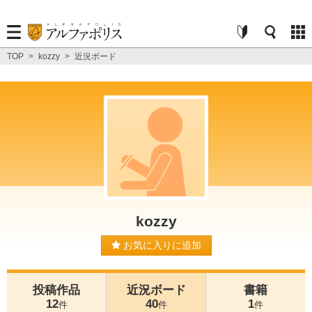
TOP
>
kozzy
>
近況ボード
kozzy
お気に入りに追加
投稿作品
近況ボード
書籍
12
40
1
件
件
件