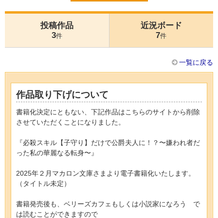
投稿作品
近況ボード
3
7
件
件
一覧に戻る
作品取り下げについて
書籍化決定にともない、下記作品はこちらのサイトから削除
させていただくことになりました。
『必殺スキル【子守り】だけで公爵夫人に！？〜嫌われ者だ
った私の華麗なる転身〜』
2025年２月マカロン文庫さまより電子書籍化いたします。
（タイトル未定）
書籍発売後も、ベリーズカフェもしくは小説家になろう で
は読むことができますので