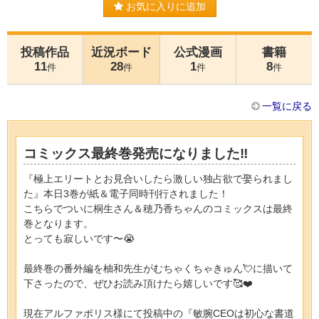
お気に入りに追加
投稿作品
近況ボード
公式漫画
書籍
11
28
1
8
件
件
件
件
一覧に戻る
コミックス最終巻発売になりました‼️
『極上エリートとお見合いしたら激しい独占欲で娶られまし
た』本日3巻が紙＆電子同時刊行されました！
こちらでついに桐生さん＆穂乃香ちゃんのコミックスは最終
巻となります。
とっても寂しいです〜😭
最終巻の番外編を柚和先生がむちゃくちゃきゅん💘に描いて
下さったので、ぜひお読み頂けたら嬉しいです🥰❤️
現在アルファポリス様にて投稿中の『敏腕CEOは初心な書道