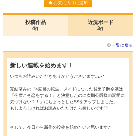
お気に入りに追加
投稿作品
近況ボード
4
3
件
件
一覧に戻る
新しい連載を始めます！
いつもお読みいただきありがとうございます.:⁎⋆*
完結済みの『4度目の転生、メイドになった貧乏子爵令嬢は
『今度こそ恋をする！』と決意したのに次期公爵様の溺愛に
気づけない？！』にちょっとしたSSをアップしました。
もしよろしければお読みいただけたら嬉しいです^^
そして、今日から新作の投稿を始めたいと思います.*