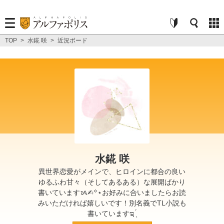
TOP
>
水錵 咲
>
近況ボード
水錵 咲
異世界恋愛がメインで、ヒロインに都合の良い
ゆるふわ甘々（そしてあるある）な展開ばかり
書いていますᝰ✍︎꙳⋆お好みに合いましたらお読
みいただければ嬉しいです！別名義でTL小説も
書いていますಇ ̖́