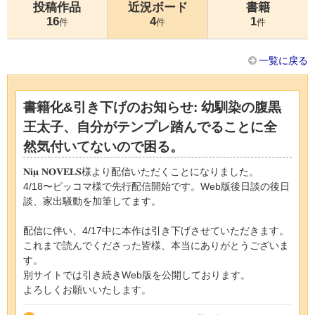
投稿作品
近況ボード
書籍
16
4
1
件
件
件
一覧に戻る
書籍化&引き下げのお知らせ: 幼馴染の腹黒
王太子、自分がテンプレ踏んでることに全
然気付いてないので困る。
𝐍𝐢𝛍 𝐍𝐎𝐕𝐄𝐋𝐒様より配信いただくことになりました。
4/18〜ピッコマ様で先行配信開始です。Web版後日談の後日
談、家出騒動を加筆してます。
配信に伴い、4/17中に本作は引き下げさせていただきます。
これまで読んでくださった皆様、本当にありがとうございま
す。
別サイトでは引き続きWeb版を公開しております。
よろしくお願いいたします。