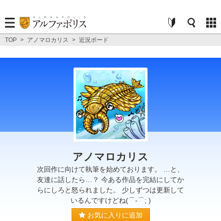
TOP
>
アノマロカリス
>
近況ボード
アノマロカリス
次回作に向けて執筆を始めております。 …と、
友達に話したら…？ 今ある作品を完結にしてか
らにしろと怒られました。 少しずつは更新して
いるんですけどね(⌒-⌒; )
お気に入りに追加