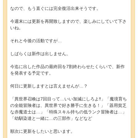
なので、もう直ぐには完全復活出来そうです。
今週末には更新を再開致しますので、楽しみにしていて下さ
いね。
それと今後の活動ですが…
しばらくは新作は出しません。
今迄に出した作品の最終回を7割終わらせたくらいで、新作
を発表する予定です。
何日に更新しますとは言えませんが…？
「異世界召喚は7回目って…いい加減にしろよ‼︎」「魔境育ち
の全能冒険者は、異世界で好き勝手に生きる！」「器用貧乏
な赤魔道士は…」「特殊スキル持ちの低ランク冒険者は…」
「幼馴染達と一緒に…の三部作」などなど
順次に更新をしたいと思います。