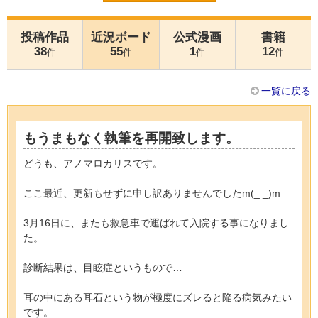
投稿作品
近況ボード
公式漫画
書籍
38
55
1
12
件
件
件
件
一覧に戻る
もうまもなく執筆を再開致します。
どうも、アノマロカリスです。
ここ最近、更新もせずに申し訳ありませんでしたm(_ _)m
3月16日に、またも救急車で運ばれて入院する事になりまし
た。
診断結果は、目眩症というもので…
耳の中にある耳石という物が極度にズレると陥る病気みたい
です。