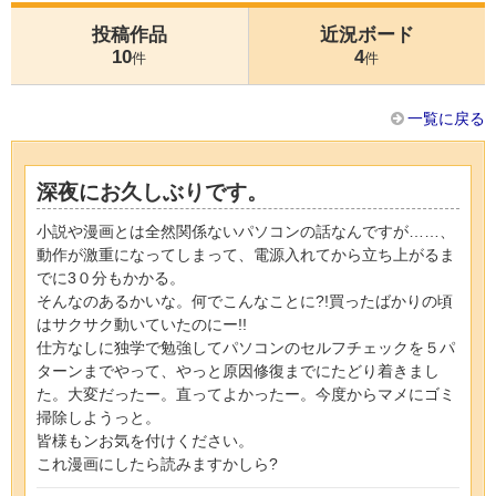
投稿作品
近況ボード
10
4
件
件
一覧に戻る
深夜にお久しぶりです。
小説や漫画とは全然関係ないパソコンの話なんですが……、
動作が激重になってしまって、電源入れてから立ち上がるま
でに3０分もかかる。
そんなのあるかいな。何でこんなことに?!買ったばかりの頃
はサクサク動いていたのにー!!
仕方なしに独学で勉強してパソコンのセルフチェックを５パ
ターンまでやって、やっと原因修復までにたどり着きまし
た。大変だったー。直ってよかったー。今度からマメにゴミ
掃除しようっと。
皆様もンお気を付けください。
これ漫画にしたら読みますかしら?